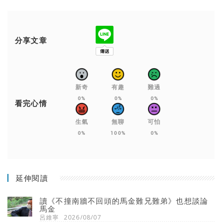
分享文章
新奇
有趣
難過
0%
0%
0%
看完心情
生氣
無聊
可怕
0%
100%
0%
延伸閱讀
讀《不撞南牆不回頭的馬金難兄難弟》也想談論
馬金
呂維寧
2026/08/07