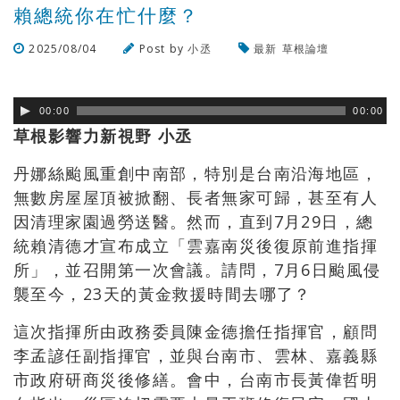
賴總統你在忙什麼？
2025/08/04
Post by
小丞
最新
草根論壇
瀏覽數
232
次
00:00
00:00
草根影響力新視野 小丞
丹娜絲颱風重創中南部，特別是台南沿海地區，
無數房屋屋頂被掀翻、長者無家可歸，甚至有人
因清理家園過勞送醫。然而，直到7月29日，總
統賴清德才宣布成立「雲嘉南災後復原前進指揮
所」，並召開第一次會議。請問，7月6日颱風侵
襲至今，23天的黃金救援時間去哪了？
這次指揮所由政務委員陳金德擔任指揮官，顧問
李孟諺任副指揮官，並與台南市、雲林、嘉義縣
市政府研商災後修繕。會中，台南市長黃偉哲明