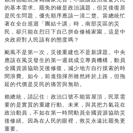
的基本需求。罷免的確是政治議題，但災後復原
是民生問題，優先順序應該一清二楚。當總統忙
著在全台巡迴「團結十講」時，南部災區的災
民，卻只能在烈日下自己拼命修補家園，這是中
央政府對人民該有的態度嗎？
颱風不是第一次，災後重建也不是新課題。中央
應該在風災發生的第一週就成立專責機構，動員
全國資源協助災後修復，減少地方自行摸索的時
間浪費。如今，前進指揮所雖然終於上路，但拖
延的代價是災民的痛苦與無助。
賴總統，請記住：政治口號不能當屋頂，民眾需
要的是實質的重建行動。未來，與其把力氣花在
政治動員，不如在第一時間動員全國資源協助災
後修繕。因為在人民的眼裡，救災永遠比罷免更
重要。