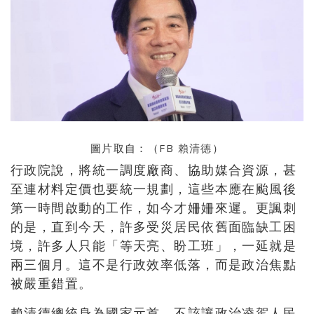
圖片取自：（FB
賴清德
）
行政院說，將統一調度廠商、協助媒合資源，甚
至連材料定價也要統一規劃，這些本應在颱風後
第一時間啟動的工作，如今才姍姍來遲。更諷刺
的是，直到今天，許多受災居民依舊面臨缺工困
境，許多人只能「等天亮、盼工班」，一延就是
兩三個月。這不是行政效率低落，而是政治焦點
被嚴重錯置。
賴清德總統身為國家元首，不該讓政治凌駕人民