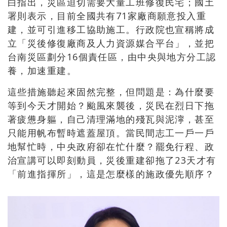
白指出，災區迫切需要大量工班修復民宅；國土
署則表示，目前全國共有71家廠商願意投入重
建，並可引進移工協助施工。行政院也宣稱將成
立「災後修復廠商及人力資源媒合平台」，並把
台南災區劃分16個責任區，由中央與地方分工認
養，加速重建。
這些措施聽起來固然完整，但問題是：為什麼要
等到今天才開始？颱風來襲後，災民在烈日下拖
著疲憊身軀，自己清理滿地的殘瓦與泥濘，甚至
只能用帆布暫時遮蓋屋頂。當民間志工一戶一戶
地幫忙時，中央政府卻在忙什麼？罷免行程、政
治宣講可以即刻動員，災後重建卻拖了23天才有
「前進指揮所」，這是怎麼樣的施政優先順序？