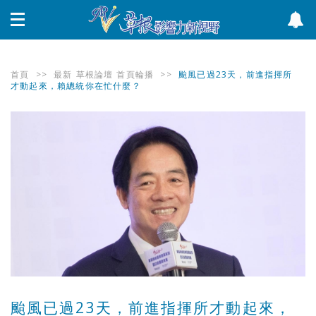
首頁
>>
最新
草根論壇
首頁輪播
>>
颱風已過23天，前進指揮所
才動起來，賴總統你在忙什麼？
颱風已過23天，前進指揮所才動起來，