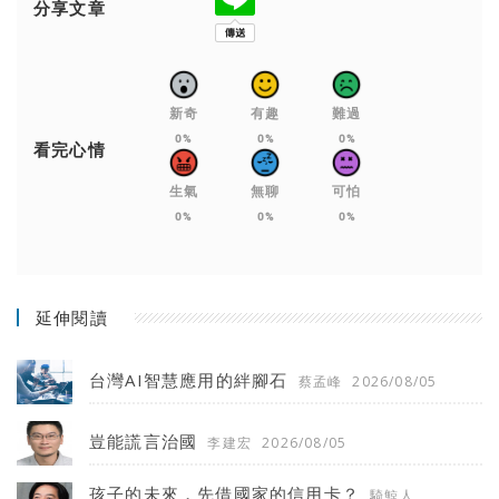
分享文章
新奇
有趣
難過
0%
0%
0%
看完心情
生氣
無聊
可怕
0%
0%
0%
延伸閱讀
台灣AI智慧應用的絆腳石
蔡孟峰
2026/08/05
豈能謊言治國
李建宏
2026/08/05
孩子的未來，先借國家的信用卡？
騎鯨人