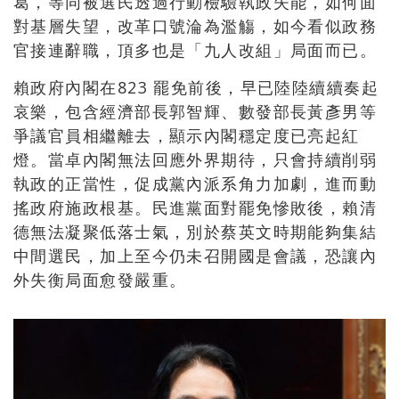
葛，等同被選民透過行動檢驗執政失能，如何面
對基層失望，改革口號淪為濫觴，如今看似政務
官接連辭職，頂多也是「九人改組」局面而已。
賴政府內閣在823 罷免前後，早已陸陸續續奏起
哀樂，包含經濟部長郭智輝、數發部長黃彥男等
爭議官員相繼離去，顯示內閣穩定度已亮起紅
燈。當卓內閣無法回應外界期待，只會持續削弱
執政的正當性，促成黨內派系角力加劇，進而動
搖政府施政根基。民進黨面對罷免慘敗後，賴清
德無法凝聚低落士氣，別於蔡英文時期能夠集結
中間選民，加上至今仍未召開國是會議，恐讓內
外失衡局面愈發嚴重。