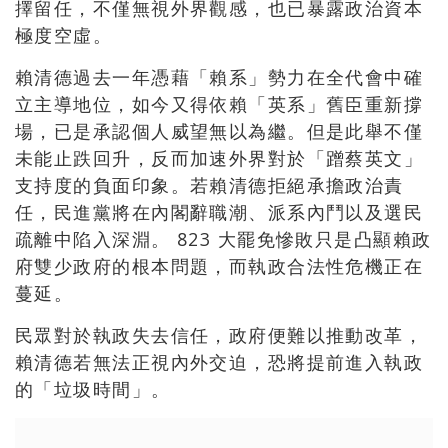
擇留任，不僅無視外界觀感，也已暴露政治資本
極度空虛。
賴清德過去一年憑藉「賴系」勢力在全代會中確
立主導地位，如今又得依賴「英系」舊臣重新撐
場，已是承認個人威望無以為繼。但是此舉不僅
未能止跌回升，反而加速外界對於「蹭蔡英文」
支持度的負面印象。若賴清德拒絕承擔政治責
任，民進黨將在內閣辭職潮、派系內鬥以及選民
疏離中陷入深淵。 823 大罷免慘敗只是凸顯賴政
府雙少政府的根本問題，而執政合法性危機正在
蔓延。
民眾對於執政失去信任，政府便難以推動改革，
賴清德若無法正視內外交迫，恐將提前進入執政
的「垃圾時間」。