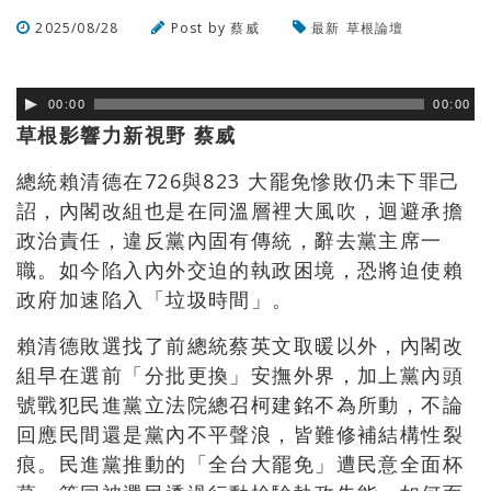
2025/08/28
Post by
蔡威
最新
草根論壇
瀏覽數
197
次
00:00
00:00
草根影響力新視野 蔡威
總統賴清德在726與823 大罷免慘敗仍未下罪己
詔，內閣改組也是在同溫層裡大風吹，迴避承擔
政治責任，違反黨內固有傳統，辭去黨主席一
職。如今陷入內外交迫的執政困境，恐將迫使賴
政府加速陷入「垃圾時間」。
賴清德敗選找了前總統蔡英文取暖以外，內閣改
組早在選前「分批更換」安撫外界，加上黨內頭
號戰犯民進黨立法院總召柯建銘不為所動，不論
回應民間還是黨內不平聲浪，皆難修補結構性裂
痕。民進黨推動的「全台大罷免」遭民意全面杯