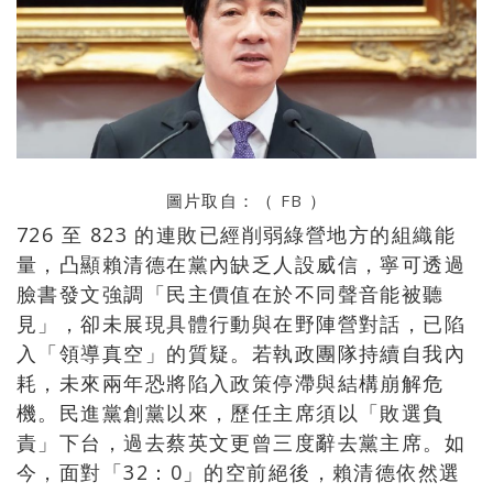
圖片取自：（
FB
）
726 至 823 的連敗已經削弱綠營地方的組織能
量，凸顯賴清德在黨內缺乏人設威信，寧可透過
臉書發文強調「民主價值在於不同聲音能被聽
見」，卻未展現具體行動與在野陣營對話，已陷
入「領導真空」的質疑。若執政團隊持續自我內
耗，未來兩年恐將陷入政策停滯與結構崩解危
機。民進黨創黨以來，歷任主席須以「敗選負
責」下台，過去蔡英文更曾三度辭去黨主席。如
今，面對「32：0」的空前絕後，賴清德依然選