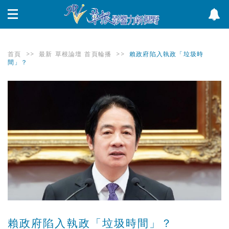
首頁
>>
最新
草根論壇
首頁輪播
>>
賴政府陷入執政「垃圾時
間」？
賴政府陷入執政「垃圾時間」？