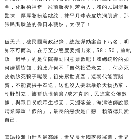
明，化妝術神奇，妝前妝後判若兩人，賴的民調濃妝
艷抹，厚厚妝粉遮皺紋，抹平月球表皮坑洞肌膚，那
張民調臉塗的像日本藝妓，太假了！
破天荒，破民國憲政紀錄，總統彈劾案留下污名，明
知不可而為，在野至少態度要擺出來，58：50，賴執
政「過半」的是立院彈劾同意票數吧！賴總統幹的如
何婦孺皆知，賴政府何不「自然接受老去」，何必死
皮賴臉死鴨子嘴硬，祖先累世資產，這朝代能賣賤
賣，不能賣拱手奉送，送也沒人要就暴殄天物扔棄，
朝野對立，族群仇恨值逾7成才真的，民進黨公佈數
據，與眾目睽睽眾生感受，天淵落差，海濤法師說眼
睛業障重「假的」，最長的戀愛是自戀，賴清德只愛
自己。
喜瑪拉雅山世界最高峰，世界最大國家俄羅斯，
世界