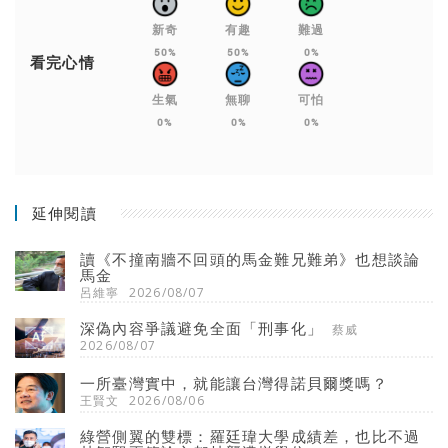
新奇
有趣
難過
50%
50%
0%
看完心情
生氣
無聊
可怕
0%
0%
0%
延伸閱讀
讀《不撞南牆不回頭的馬金難兄難弟》也想談論
馬金
呂維寧
2026/08/07
深偽內容爭議避免全面「刑事化」
蔡威
2026/08/07
一所臺灣實中，就能讓台灣得諾貝爾獎嗎？
王賢文
2026/08/06
綠營側翼的雙標：羅廷瑋大學成績差，也比不過