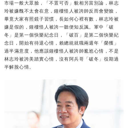
市場一般大眾臉，「不置可否」貌相另當別論，林志
玲被嫌醜不太會在意，鐘樓怪人被誇帥反而會變臉，
畢竟大家有照鏡子習慣，長如何心裡有數，林志玲被
嫌是假的，鐘樓怪人被誇一聽便知反諷。軍中「破
冬」是第一個快樂紀念日，「破百」是第二個快樂紀
念日，開始有待退心情，賴總統就職兩週年「榮獲」
過半滿意度，他應該鐘樓怪人被誇帥尷尬心情，不是
林志玲被誇美踏實心情，沒有阿兵哥「破冬」役期過
半解脫心情。