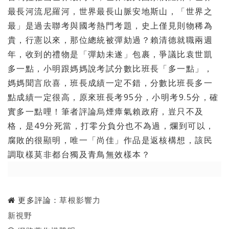
最長河流尼羅河，世界最長山脈安地斯山，「世界之
最」
是過去聯考與國考熱門考題，史上僅見則物稀為
貴，行憲以來，
那位總統被彈劾過？賴清德就職兩週
年，收到的禮物是「彈劾未遂」
包裹，爭議比袁世凱
多一點，小明跟媽媽說考試分數比班長「
多一點」，
媽媽聞言欣喜，班長成績一定不錯，
分數比班長多一
點成績一定很高，原來班長考95分，小明考9.
5分，確
實多一點哩！筆者評論烏煙瘴氣賴政府，豈只不及
格，
是49分死當，打零分負分也不為過，爛到可以，
腐敗的很顯明，
唯一「尚佳」作品是返核構想，
該民
調取樣莫非都台獨及青鳥無效樣本？
更多評論：
草根影響力
新視野