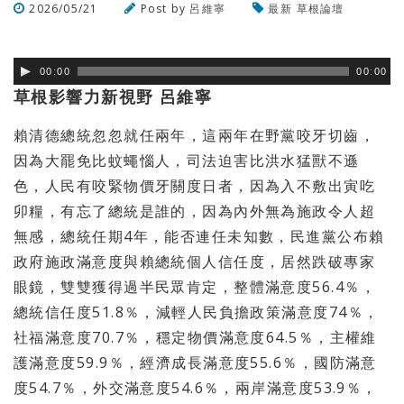
2026/05/21
Post by
呂維寧
最新
草根論壇
瀏覽數
335
次
00:00
00:00
草根影響力新視野 呂維寧
賴清德總統忽忽就任兩年，這兩年在野黨咬牙切齒，
因為大罷免比蚊蠅惱人，司法迫害比洪水猛獸不遜
色，
人民有咬緊物價牙關度日者，因為入不敷出寅吃
卯糧，
有忘了總統是誰的，因為內外無為施政令人超
無感，總統任期4年，
能否連任未知數，
民進黨公布賴
政府施政滿意度與賴總統個人信任度，
居然跌破專家
眼鏡，雙雙獲得過半民眾肯定，整體滿意度56.4％
，
總統信任度51.8％，減輕人民負擔政策滿意度74％，
社福滿意度70.7％，穩定物價滿意度64.5％，
主權維
護滿意度59.9％，經濟成長滿意度55.6％，
國防滿意
度54.7％，外交滿意度54.6％，兩岸滿意度53.
9％，