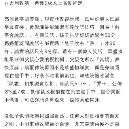
八大施政清一色獲5成以上高度肯定。
亮麗數字頗豐滿，現實狀況很骨感，民生好壞人民感
受最直接，數學課最能練習表達說話技巧，因為「數
字會說話」。有個笑話，孩子告訴媽媽數學考90分，
媽媽驚訝問說話有誠實嗎？兒子說有「乘十」才90
分，誠實的話只有9分喔。還有一個偉人笑話，華盛頓
坦承砍倒父親心愛的櫻桃樹，父親之所以「當場」爽
快原諒，顛覆傳統原因不是華盛頓誠實，而是斧頭還
握在他手中，好漢不吃眼前虧也。賴總統施政滿意
「趴數」如果誠實以對，應該只5-7%，「乘十」公佈
才5至7成，畏懼執政權猶握在民進黨手中，擔心業配
不供養，司法斧頭會劈過來，媒體莫敢揭穿。
沒鏡子也能撒泡尿照照自己，任何人對長相要有自知
之明，不能東施效顰顧盼自憐，尤其美醜兩極不是菜