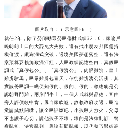
圖片取自：（
示意圖FB
）
就任2年，除了勞師動眾勞民傷財成績32：0，家喻戶
曉朗朗上口的大罷免大失敗，還有找小朋友邦國需搭
機偷渡，鑽狗洞式突破，過境美國夢想落空，還有法
案預算耍賴施政滿江紅，人民政績記憶空白，真假民
調成「真假包公」、「真假濟公」，肉眼難辨，皇上
難辨駙馬，民眾難辨包青天，信徒難辨濟公活佛，其
實該份民調一瞧便知假的、假的、假的，賴總統是公
認朝野鬥雞，兩岸鬥牛士，一個人成就與品德，宜由
旁人評價較中肯，毋自家吹噓，故賴政府功過，民進
黨請緘默閉嘴，讓全民評斷吧，小孩殺人放火，父母
不也護子心切，說他孩子不壞，壞的是法律亂訂、警
察亂抓、法官亂判、輿論新聞亂報，現代整形醫術高