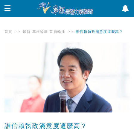
首頁
>>
最新
草根論壇
首頁輪播
>>
誰信賴執政滿意度這麼高？
誰信賴執政滿意度這麼高？