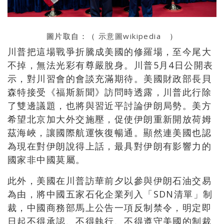
圖片取自：（
示意圖wikipedia
）
川普把這場戰爭折騰成美國的修羅場，至今尾大
不掉，無法光彩有尊嚴脫身。
川普5月4日公開表
示，對川習會的會談充滿期待。
美國財政部長貝
森特接受《福斯新聞》訪問時透露，川普此行除
了雙邊議題，也將與習近平討論伊朗局勢。美方
希望北京加大外交施壓，促使伊朗重新開放荷姆
茲海峽，讓國際航運恢復暢通。顯然連美國也認
為現在對伊朗說得上話，最具對伊朗有影響力的
國家非中國莫屬。
此外，美國在川普訪華前夕以參與伊朗石油交易
為由，將中國五家石化企業列入「SDN清單」制
裁，中國商務部馬上公告一項反制禁令，明定即
日起不得承認、不得執行、不得遵守美國的制裁