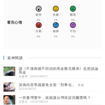
新奇
有趣
難過
0%
0%
0%
看完心情
生氣
無聊
可怕
0%
0%
0%
延伸閱讀
讀《不撞南牆不回頭的馬金難兄難弟》也想談論
馬金
呂維寧
2026/08/07
深偽內容爭議避免全面「刑事化」
蔡威
2026/08/07
一所臺灣實中，就能讓台灣得諾貝爾獎嗎？
王賢文
2026/08/06