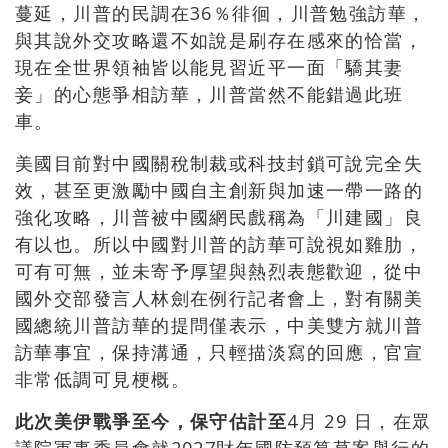
蔓延，川普的民調在36％徘徊，川普勉強訪華，
與其說外交攻略還不如說是刷存在感來的恰當，
現在全世界領袖皆以能見習近平一面「驕其妻
妾」的心態爭相訪華，川普當然不能錯過此班
車。
美國目前對中國關稅制裁或科技封鎖可說完全失
效，甚至更激勵中國自主創新與加速一帶一路的
強化攻略，川普被中國網民戲稱為「川建國」良
有以也。所以中國對川普的訪華可說視如雞肋，
可有可無，並未寄予厚望與熱烈表態歡迎，從
中
國外交部發言人林劍在例行記者會上，對有關美
國總統川普訪華的提問僅表示，中美雙方就川普
訪華事宜，保持溝通，只輕描淡寫的回應，官宣
非常低調可見梗概。
此次美伊戰爭至今，保守估計至
4月 29 日，在眾
議院軍事委員會就2027財年國防預算草案舉行的