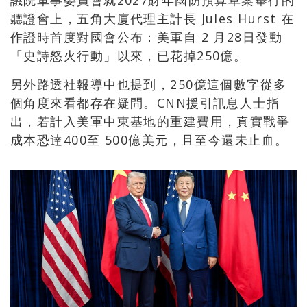
聽證會上，五角大廈代理主計長 Jules Hurst 在
作證時首度對國會公布：美軍自 2 月28日發動
「史詩怒火行動」以來，已花掉250億。
另外路透社報導中也提到，250億這個數字從多
個角度來看都存在疑問。CNN援引訊息人士指
出，若計入美軍中東基地的重建費用，真實戰爭
成本恐達400至 500億美元，且至今還未止血。