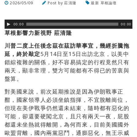
2026/05/09
Post by
莊清隆
最新
草根論壇
瀏覽數
142
次
00:00
00:00
草根影響力新視野 莊清隆
川普二度上任後念茲在茲訪華事宜，幾經折騰拖
延，終於敲定
5月14日至15日出訪北京，以美中
錯綜複雜的關係，好不容易搞定的行程竟然只有
兩天，顯非常理，雙方可能都有不得已的苦衷與
盤算。
對美國來說，前次延期推說是因為伊朗戰事正
酣，國家領導人必須坐鎮指揮，不宜脫離崗位，
但現在美伊戰爭仍然還未結束，隨時都有惡化的
可能，卻還要硬闖北京，且只有兩天一夜，屁股
都還未坐熱就得離開，為何而來，目前美國國外
歐盟背離，國內兩黨惡鬥，通膨惡化，無王示威