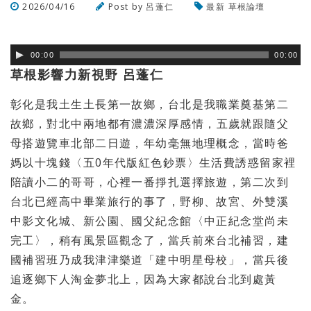
2026/04/16
Post by
呂蓬仁
最新
草根論壇
瀏覽數
259
次
00:00
00:00
草根影響力新視野 呂蓬仁
彰化是我土生土長第一故鄉，台北是我職業奠基第二
故鄉，
對北中兩地都有濃濃深厚感情，
五歲就跟隨父
母搭遊覽車北部二日遊，年幼毫無地理概念，
當時爸
媽以十塊錢〈五0年代版紅色鈔票〉
生活費誘惑留家裡
陪讀小二的哥哥，心裡一番掙扎選擇旅遊，
第二次到
台北已經高中畢業旅行的事了，野柳、故宮、
外雙溪
中影文化城、新公園、國父紀念館〈中正紀念堂尚未
完工〉，
稍有風景區觀念了，當兵前來台北補習，
建
國補習班乃成我津津樂道「建中明星母校」，
當兵後
追逐鄉下人淘金夢北上，因為大家都說台北到處黃
金。