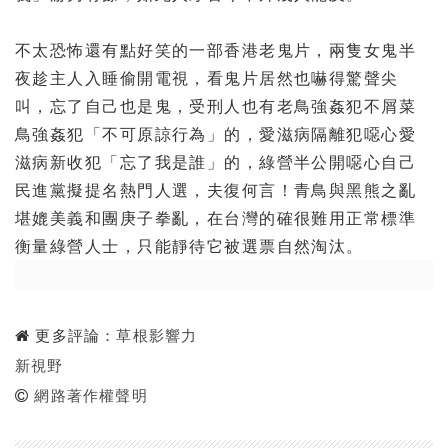
不太恐怖還有點好笑的一部香港老鬼片，
兩隻女鬼半
夜趁主人入睡偷開電視，看鬼片居然也嚇得驚聲尖
叫，
忘了自己也是鬼，受刑人也有老鳥強姦犯不屑菜
鳥強姦犯「
不可原諒行為」的，愛滋病隔離犯噁心愛
滋病新收犯「忘了我是誰」
的，綠營半公開噁心自己
民進黨擬提名熱門人選，夫復何言！
青鳥與黑熊之亂
堪媲美義和團庚子拳亂，
在台灣的確很難用正常標準
衡量綠營人士，
只能靜待它被選票自然淘汰。
更多評論：
草根影響力
新視野
網路著作權聲明