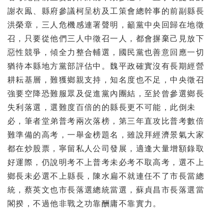
謝衣鳯、縣府參議柯呈枋及工策會總幹事的前副縣長
洪榮章，三人危機感連署聲明，籲黨中央回歸在地徵
召，只要從他們三人中徵召一人，都會摒棄己見放下
惡性競爭，傾全力整合輔選，國民黨也善意回應一切
猶待本縣地方黨部評估中。魏平政確實沒有長期經營
耕耘基層，難獲鄉親支持，知名度也不足，中央徵召
強要空降恐難服眾及促進黨內團結，至於曾參選鄉長
失利落選，選難度百倍的的縣長更不可能，此倒未
必，筆者堂弟普考兩次落榜，第三年直攻比普考數倍
難準備的高考，一舉金榜題名，雖說拜經濟景氣大家
都在炒股票，寧留私人公司發展，適逢大量增額錄取
好運際，仍說明考不上普考未必考不取高考，選不上
鄉長未必選不上縣長，陳水扁不就連任不了市長當總
統，蔡英文也市長落選總統當選，蘇貞昌市長落選當
閣揆，不過他非戰之功靠酬庸不靠實力。