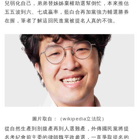
兒弱化自己，弟弟替姊姊棄權助選幫倒忙，本來推估
五五波到六、七成贏率，藍白合再加黨強力輔選勝券
在握，筆者了解這回民進黨被提名人真的不強。
圖片取自：（
wikipedia立法院
）
從自然生產到剖腹產再到人選難產，外傳國民黨將提
名考紀會前主委的律師魏平政參選，一直爭取提名的