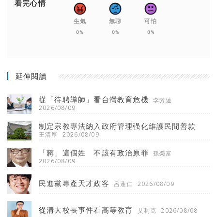
看完心情
生氣
無聊
可怕
0%
0%
0%
延伸閱讀
從「待聘導師」看台灣教育危機
李芳遠
2026/08/09
制定宗教專法納入政府管理强化維護民間善款
王清厚
2026/08/09
「蔣」這個姓 不該有政治原罪
孫榮富
2026/08/09
民進黨專產天才政客
呂蓬仁
2026/08/09
從清大校長事件看高等教育
艾利克
2026/08/08