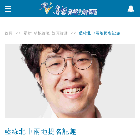
首頁
>>
最新
草根論壇
首頁輪播
>>
藍綠北中兩地提名記趣
藍綠北中兩地提名記趣