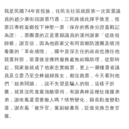
我是民國74年首投族，住民生社區就跟第一次當選議
員的趙少康街頭謝票巧遇，三民路彼此揮手致意，投
票日專程返鄉投下神聖一票〈保存的舊身分證蓋戳記
為證〉，票圈選的正是選縣議員的溪州謝家「從政祖
師爺」謝言信，因為他跟家父有同當鄉防護團及噴消
毒藥的「革命感情」，國中資深主任的叔叔也擔任他
競選幹部，當選後並獲聘服務處無給職助理，從那時
起，我家族就成了他家忠實鐵票，更上一層樓選省議
員及立委乃至交棒媳婦孫女，都沒跑票，今天看到他
們「姐弟鬩牆」，說不失望是騙人的啦，這樣子折
騰，就算沒民進黨強敵環伺，有謝典林這種扯後腿弟
弟，謝依鳳還需要敵人嗎？情勢變化，縣長勸進變勸
退，謝衣鳯「被升官」黨副秘書長，貶值兌換怎會甘
服。