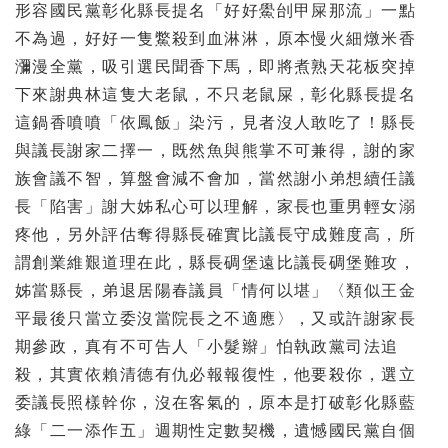
形容國民黨彰化縣長提名「好好鱟刣甲屎那流」一點
不為過，好好一隻鱉殺到血淋淋，原本慢火細燉米香
瀰漫全黨，吸引選民聞香下馬，即將煮熟天花板突掉
下來謝典林這隻大老鼠，不只老鼠屎，彰化縣長提名
這鍋香噴噴「依鳳飯」染污，見者沒人敢吃了！縣長
與議長謝家二擇一，既然魚與熊掌不可兼得，謝的家
族會議不智，算盤會減不會加，當然謝小弟想續任議
長「陷害」謝大姊私心可以理解，家長也重男輕女溺
疼他，另外評估奪得縣長確實比議長守成難度高，所
謂創業維艱道理在此，縣長碉堡遠比議長碉堡難攻，
姊當縣長，弟退居陽春議員「情何以堪」〈類似王金
平最後只當立委沒當院長之不適應〉，又或許謝家長
期參政，真有不可告人「小髮辮」怕執政黨司法追
殺，其實依賴清德有仇必報報復性，他要殺你，選立
委議長照樣幹你，沒在客氣的，原本是打破彰化縣藍
綠「二一添作五」週期性定數契機，遺憾國民黨自個