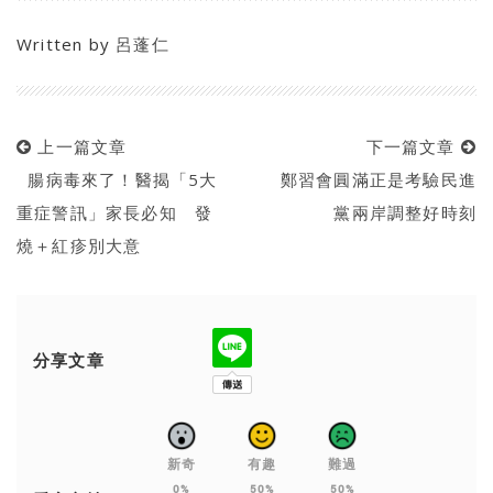
Written by
呂蓬仁
上一篇文章
下一篇文章
腸病毒來了！醫揭「5大
鄭習會圓滿正是考驗民進
重症警訊」家長必知 發
黨兩岸調整好時刻
燒＋紅疹別大意
分享文章
新奇
有趣
難過
0%
50%
50%