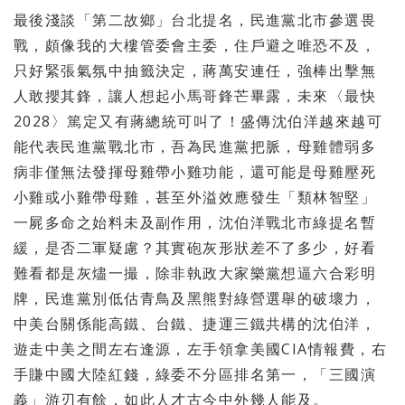
最後淺談「第二故鄉」台北提名，民進黨北市參選畏
戰，頗像我的大樓管委會主委，住戶避之唯恐不及，
只好緊張氣氛中抽籤決定，蔣萬安連任，強棒出擊無
人敢攖其鋒，讓人想起小馬哥鋒芒畢露，未來〈最快
2028〉篤定又有蔣總統可叫了！盛傳沈伯洋越來越可
能代表民進黨戰北市，吾為民進黨把脈，母雞體弱多
病非僅無法發揮母雞帶小雞功能，還可能是母雞壓死
小雞或小雞帶母雞，甚至外溢效應發生「類林智堅」
一屍多命之始料未及副作用，沈伯洋戰北市綠提名暫
緩，是否二軍疑慮？其實砲灰形狀差不了多少，好看
難看都是灰燼一撮，除非執政大家樂黨想逼六合彩明
牌，民進黨別低估青鳥及黑熊對綠營選舉的破壞力，
中美台關係能高鐵、台鐵、捷運三鐵共構的沈伯洋，
遊走中美之間左右逢源，左手領拿美國CIA情報費，右
手賺中國大陸紅錢，綠委不分區排名第一，「三國演
義」游刃有餘，如此人才古今中外幾人能及。