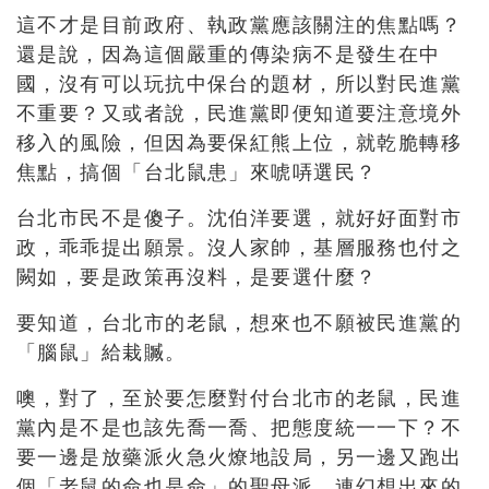
這不才是目前政府、執政黨應該關注的焦點嗎？
還是說，因為這個嚴重的傳染病不是發生在中
國，沒有可以玩抗中保台的題材，所以對民進黨
不重要？又或者說，民進黨即便知道要注意境外
移入的風險，但因為要保紅熊上位，就乾脆轉移
焦點，搞個「台北鼠患」來唬哢選民？
台北市民不是傻子。沈伯洋要選，就好好面對市
政，乖乖提出願景。沒人家帥，基層服務也付之
闕如，要是政策再沒料，是要選什麼？
要知道，台北市的老鼠，想來也不願被民進黨的
「腦鼠」給栽贓。
噢，對了，至於要怎麼對付台北市的老鼠，民進
黨內是不是也該先喬一喬、把態度統一一下？不
要一邊是放藥派火急火燎地設局，另一邊又跑出
個「老鼠的命也是命」的聖母派。連幻想出來的