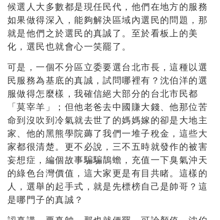
候選人大多數都是現任民代，他們在地方的服務
如果做得深入，能夠解決區域內選民的問題，那
就是他們之於選民的真誠了。至於看板上的美
化，選民也就會心一笑罷了。
可是，一個不分區立委要選台北市長，這種以選
民服務為基底的真誠，試問哪裡有？沈伯洋的選
服做得怎麼樣，我確信絕大部分的台北市民都
「莫宰羊」；但他老爸去中國賺大錢、他那位苦
命到沒吹到冷氣就去世了的媽媽嫁的卻是大地主
家、他的黑熊學院薅了我們一堆子稅金，這些大
家都很清楚。更不必說，三不五時就發作的被害
妄想症，編個故事騙騙鶄蟾，充值一下臭氣沖天
的綠色台灣價值，這大家更是有目共睹。這樣的
人，選舉的起手式，就是先標榜自己是帥哥？這
是哪門子的真誠？
認真講，要真帥，那也就便罷。可論顏值，沈伯