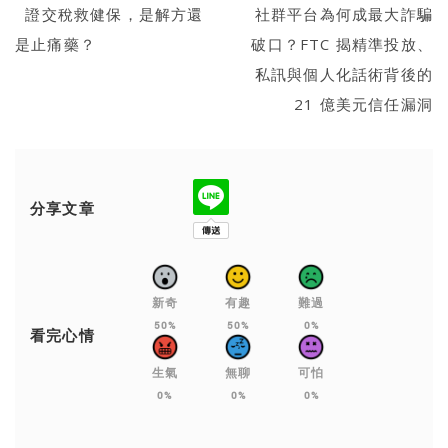
證交稅救健保，是解方還
社群平台為何成最大詐騙
是止痛藥？
破口？FTC 揭精準投放、
私訊與個人化話術背後的
21 億美元信任漏洞
分享文章
新奇
有趣
難過
50%
50%
0%
看完心情
生氣
無聊
可怕
0%
0%
0%