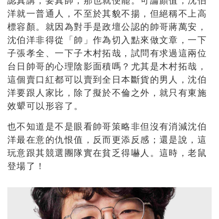
洋就一普通人，不至於其貌不揚，但絕稱不上高
標容顏。就因為對手是政壇公認的帥哥蔣萬安，
沈伯洋非得從「帥」作為切入點來做文章，一下
子張孝全、一下子木村拓哉，試問有求過這兩位
台日帥哥的心理陰影面積嗎？尤其是木村拓哉，
這個賣口紅都可以賣到全日本斷貨的男人，沈伯
洋要跟人家比，除了擬於不倫之外，就只有東施
效顰可以形容了。
也不知道是不是眼看帥哥策略非但沒有消減沈伯
洋最在意的仇恨值，反而更添反感；還是說，這
玩意跟其競選團隊實在貧乏得嚇人。這時，老鼠
登場了！