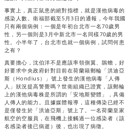
事實上，真正鼠患的絕對指標，就是漢他病毒的
感染人數。衛福部截至
5
月
3
日的通報，今年我國
只有兩個病例：一個是年初台北市一名
70
歲男
性，另一個則是
3
月中新北市一名同樣
70
歲的男
性。小半年了，台北市也就一個病例，試問何患
之有？
真要擔心，沈伯洋不是應該率領側翼、鶄蟾，好
好要求中央政府針對目前在荷蘭籍郵輪「洪迪亞
斯（
Hondius
）」號上發生的漢他病毒「人傳
人」狀況提高警覺嗎？世衛組織已證實，該郵輪
上的漢他病毒株是所謂的「安地斯變體」，具備
人傳人的能力。且據媒體報導，這種傳染已經不
是僅發生於「洪迪亞斯」號上了。一名荷蘭皇家
航空的空服員，在飛機上接觸過一位感染者（該
名感染者後已病逝）後，也出現了病徵。