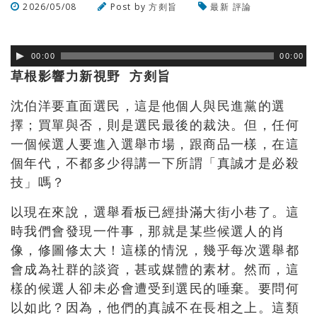
2026/05/08
Post by
方剡旨
最新
評論
瀏覽數
123
次
00:00
00:00
草根影響力新視野 方剡旨
沈伯洋要直面選民，這是他個人與民進黨的選
擇；買單與否，則是選民最後的裁決。但，任何
一個候選人要進入選舉市場，跟商品一樣，在這
個年代，不都多少得講一下所謂「真誠才是必殺
技」嗎？
以現在來說，選舉看板已經掛滿大街小巷了。這
時我們會發現一件事，那就是某些候選人的肖
像，修圖修太大！這樣的情況，幾乎每次選舉都
會成為社群的談資，甚或媒體的素材。然而，這
樣的候選人卻未必會遭受到選民的唾棄。要問何
以如此？因為，他們的真誠不在長相之上。這類