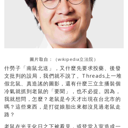
圖片取自：（
wikipedia立法院
）
什勞子「南鼠北送」，又什麼先要求投藥、後發
文批判的設局，我們就不說了。
Threads
上一堆
假北鼠、真造謠的圖影，還有什麼三立主播裝個
冷氣就抓到老鼠的「要聞」，也不必提。因為，
我就想問，怎麼？老鼠是今天才出現在台北市的
嗎？這些東西，是打從娘胎出來都沒見過老鼠走
路？
老鼠在光天化日之下被看見，或登堂入室造成一