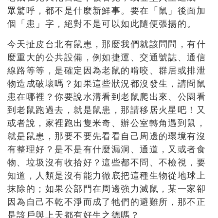
眾驚呼，都不是什麼新鮮事。要在「鼠」後面加
個「患」字，絕對不是可以如此隨便張揚的。
今天扯皮台北有鼠患，那麼我們就該問問，有什
麼重大的公共設備，例如捷運、交通號誌、通信
線路等等，是確定因為老鼠的啃咬、群居或排泄
物造成破壞嗎？如果這些狀況都沒發生，請問鼠
患在哪裡？你要說水溝看到老鼠爬出來、公園看
到老鼠跑過去，就是鼠患，那請移居火星吧！又
或者說，家裡跑出隻米奇、辦公室轉角遇到鼠，
就是鼠患，那要不要先看看自己周邊的環境有沒
有整理好？是不是有什麼漏洞、通道，又或者食
物、垃圾沒有收拾好？這些都不問、不檢視，要
知道，人類是沒有能力徹底把這種生物從地球上
抹除的；如果公部門在周邊強力滅鼠，某一家卻
因為自己不乾不淨而成了牠們的避難所，那不正
是該戶與上天都有好生之德嗎？