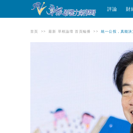
評論
財
首頁
>>
最新
草根論壇
首頁輪播
>>
統一公投，真能決