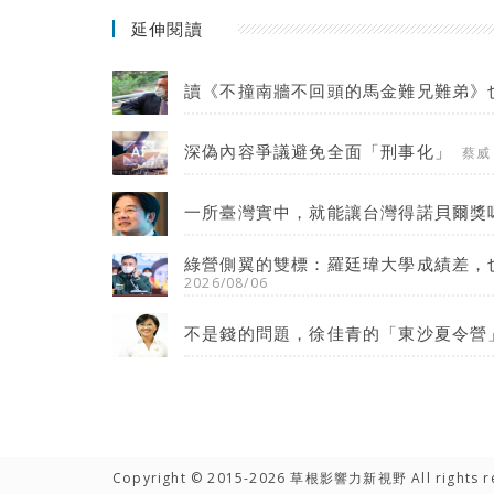
延伸閱讀
讀《不撞南牆不回頭的馬金難兄難弟》
深偽內容爭議避免全面「刑事化」
蔡威
一所臺灣實中，就能讓台灣得諾貝爾獎
綠營側翼的雙標：羅廷瑋大學成績差，
2026/08/06
不是錢的問題，徐佳青的「東沙夏令營
Copyright © 2015-2026 草根影響力新視野 All rights r