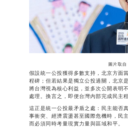
圖片取
假設統一公投獲得多數支持，北京方面
程碑；但若結果是獨立公投過關，北京
將台灣視為核心利益，並多次公開表明
處理。換言之，即便台灣內部完成民主
這正是統一公投最矛盾之處：民主能否
事衝突、經濟震盪甚至國際危機時，民
而必須同時考量現實力量與區域和平。