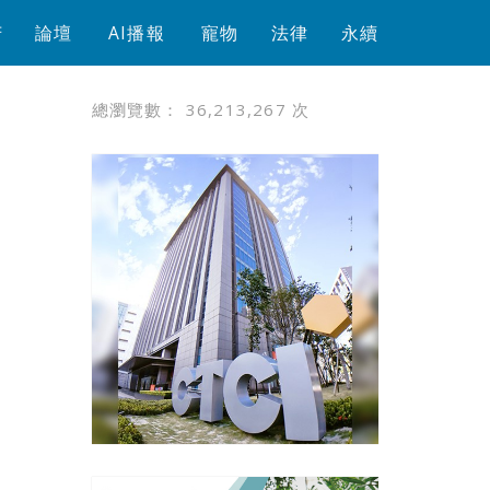
芳
論壇
AI播報
寵物
法律
永續
總瀏覽數：
36,213,267
次