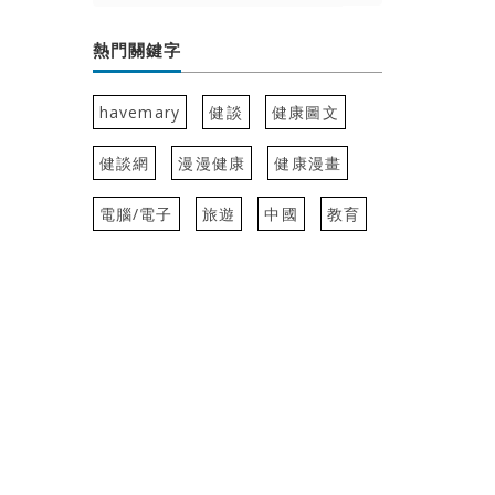
熱門關鍵字
havemary
健談
健康圖文
健談網
漫漫健康
健康漫畫
電腦/電子
旅遊
中國
教育