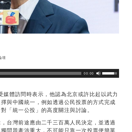
？
論壇
瀏覽數
201
次
00:00
會後接受媒體訪問時表示，他認為北京或許比起以武力
選擇與中國統一，例如透過公民投票的方式完成
會對「統一公投」的高度關注與討論。
示，台灣前途應由二千三百萬人民決定，並透過
統獨問題牽涉重大，不可能只靠一次投票便簡單