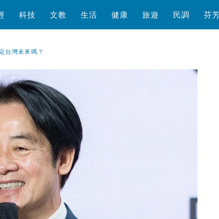
經
科技
文教
生活
健康
旅遊
民調
芬
定台灣未來嗎？