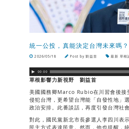
統一公投，真能決定台灣未來嗎
2026/05/18
Post by
劉益首
最新
草根
00:00
草根影響力新視野 劉益首
美國國務卿Marco Rubio在川習
侵犯台灣，更希望台灣能「自發性地」
政治安排。此番談話，再度引發台灣社
對此，國民黨新北市長參選人李四川表
民主方式表達民意。然而，他也提醒，