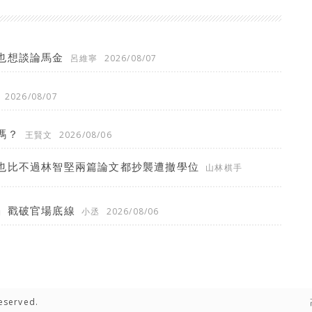
也想談論馬金
呂維寧
2026/08/07
2026/08/07
嗎？
王賢文
2026/08/06
也比不過林智堅兩篇論文都抄襲遭撤學位
山林棋手
」戳破官場底線
小丞
2026/08/06
eserved.