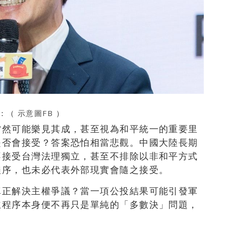
自：（
示意圖FB
）
當然可能樂見其成，甚至視為和平統一的重要里
是否會接受？答案恐怕相當悲觀。中國大陸長期
不接受台灣法理獨立，甚至不排除以非和平方式
程序，也未必代表外部現實會隨之接受。
真正解決主權爭議？當一項公投結果可能引發軍
主程序本身便不再只是單純的「多數決」問題，