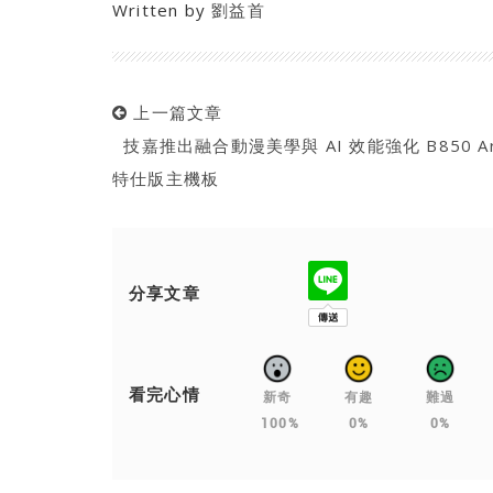
Written by
劉益首
上一篇文章
技嘉推出融合動漫美學與 AI 效能強化 B850 Ar
特仕版主機板
分享文章
看完心情
新奇
有趣
難過
100%
0%
0%