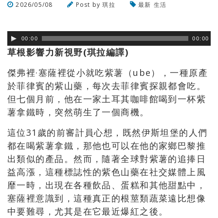
2026/05/08
Post by
琪拉
最新
生活
瀏覽數
152
次
00:00
00:00
草根影響力新視野(琪拉編譯)
傑弗裡·塞薩裡從小就吃紫薯（ube），一種原產
於菲律賓的紫山藥，每次去菲律賓探親都會吃。
但七個月前，他在一家土耳其咖啡館喝到一杯紫
薯拿鐵時，突然萌生了一個商機。
這位31歲的前審計員心想，既然伊斯坦堡的人們
都在喝紫薯拿鐵，那他也可以在他的家鄉巴黎推
出類似的產品。然而，隨著全球對紫薯的追捧日
益高漲，這種標誌性的紫色山藥在社交媒體上風
靡一時，出現在各種飲品、蛋糕和其他甜點中，
塞薩裡意識到，這種真正的根莖類蔬菜遠比想像
中要難尋，尤其是在它最近爆紅之後。