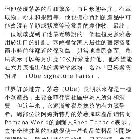
但他發現紫薯的品種繁多，而且形態各異，有萃
取物、粉末和果醬等。他也擔心買到的產品中可
能會混有芋頭或紫薯等較常見的農作物。最終，
一位親戚提到了他最近聽說的一個種植更多紫薯
用於出口的計劃。塞薩裡從家人居住的宿霧搭船
兩小時前往鄰近的保和島，與當地農民會面。農
民表示可以每月供應10公斤紫薯給他。他希望能
在六月底推出他的紫薯拿鐵粉，名為「巴黎紫薯
招牌」（Ube Signature Paris）。
世界許多地方，紫薯（Ube）長期以來都是一種
小眾產品，主要在菲律賓社區中為人所知和消
費。但近年來，它逐漸被譽為抹茶的有力競爭
者。總部位於阿姆斯特丹的紫薯風味產品銷售商
Pamana World的創辦人Rhea Topacio表示，
去年全球抹茶的短缺促使一些食品飲料品牌開始
擁抱紫薯。紫薯同樣源自亞洲，口感清淡，色澤