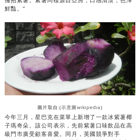
鮮豔。“
圖片取自:(
示意圖wikipedia
)
今年三月，星巴克在菜單上新增了一款冰紫薯椰
子瑪奇朵。該公司表示，先前紫薯口味飲品在高
級門市廣受顧客喜愛。同月，英國競爭對手