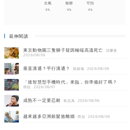
生氣
無聊
可怕
0%
0%
0%
延伸閱讀
東京動物園三隻獅子疑因極端高溫死亡
法蘭瓷
2026/08/09
垂直溝通？平行溝通？
吳娟瑜
2026/08/09
「後智慧型手機時代」來臨，你準備好了嗎？
琪拉
2026/08/07
成熟不一定要忍耐
狄志為
2026/08/06
越來越多亞洲銀髮族離婚
琪拉
2026/08/06