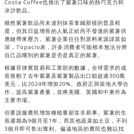
Costa Coffee也推出了紫薯口味的熱巧克力和
冰沙飲品。
雖然紫薯飲品尚未達到抹茶拿鐵那樣的普及程
度，但其日益增長的人氣正給尚不發達的紫薯供
應鏈帶來壓力。紫薯企業往往對原料來源諱莫如
深，Topacio表，許多消費者可能根本無法分辨
自己品嚐到的紫薯是否是真正的紫薯。
根據菲律賓貿易和工業部的數據，全球需求的成
長推動了去年紫薯及紫薯製品出口額超過300萬
美元，比2024年增加20%。政府正與當地大學合
作，提高紫薯產量，並將美國、英國和中東作為
主要市場。
但要說服農民增加種植量卻並非易事。紫薯的生
長週期為9個月至1年，而其他蔬菜如土豆，不到
3個月即可售出獲利。偏遠地區的農民也難以找