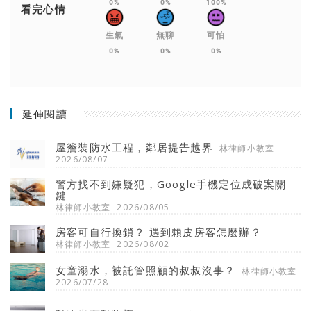
0%
0%
100%
看完心情
生氣
無聊
可怕
0%
0%
0%
延伸閱讀
屋簷裝防水工程，鄰居提告越界
林律師小教室
2026/08/07
警方找不到嫌疑犯，Google手機定位成破案關
鍵
林律師小教室
2026/08/05
房客可自行換鎖？ 遇到賴皮房客怎麼辦？
林律師小教室
2026/08/02
女童溺水，被託管照顧的叔叔沒事？
林律師小教室
2026/07/28