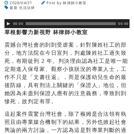
2026/04/21
Post by
林律師小教室
最新
生活法律
瀏覽數
217
次
00:00
00:00
草根影響力新視野 林律師小教室
震撼台灣社會的剴剴受虐案，針對陳姓社工的部
分，地方法院在今日宣判，判處陳姓社工過失致
死，有期徒刑 2 年。判決理由認為社工是唯一能
定期進入保母家、觀察小孩狀況的專業人士，工
作不只是「文書往返」，而是保護幼兒生命的最
後防線，具有刑法上關鍵的「保證人」地位，但
她因為未盡到保證人應有的注意義務，導致剴剴
慘死，故判定有罪。
這起案件震驚台灣社會，除了褓姆是合法領有執
照且由專業媒合機制下的結果，另外也掀起社會
輿論的兩方討論，一方認為這是對專業判斷的過