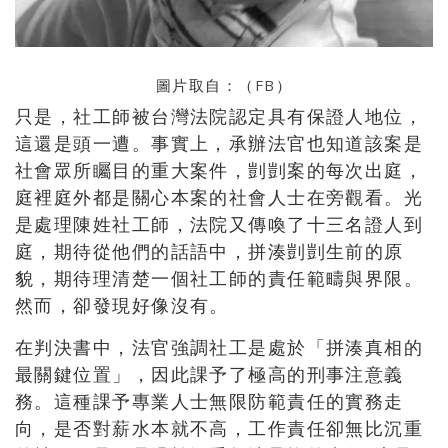
圖片取自：（
FB
）
只是，社工師被台灣法院認定具有保證人地位，
這還是頭一遭。事實上，承辦法官也知道該案是
社會眾所矚目的重大案件，剴剴案的每次出庭，
庭裡庭外都是關心本案的社會人士在旁觀看。光
是處理陳姓社工師，法院又傳喚了十三名證人到
庭，期待從他們的話語中，拼湊剴剴生前的原
貌，期待理清楚一個社工師的責任範疇與界限。
然而，卻發現好像沒有。
在判決書中，法官強調社工是處於「拼湊真相的
最關鍵位置」，因此課予了極高的刑事注意義
務。這種課予專業人士無限防範責任的實務走
向，是否對薪水本就不高，工作責任卻無比沉重