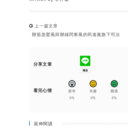
上一篇文章
辦藍急驚風與辦綠閃東風的民進黨旗下司法
分享文章
看完心情
新奇
有趣
難過
0%
0%
0%
延伸閱讀