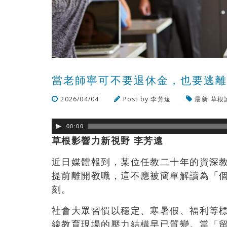
當老師寧可不要退休金，也要逃
2026/04/04
Post by
李芳遠
最新
草根
00:00
草根影響力新視野 李芳遠
近日媒體報到，某位任教二十年的資深
提前離開教職，
這不應被簡單解讀為「
刻。
社會大眾習慣以穩定、寒暑假、福利等
線教育現場的壓力結構早已質變。當「