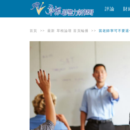
評論
財
首頁
>>
最新
草根論壇
首頁輪播
>>
當老師寧可不要退