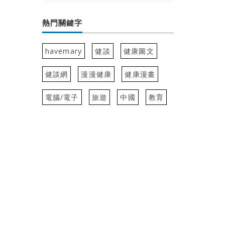
熱門關鍵字
havemary
健談
健康圖文
健談網
漫漫健康
健康漫畫
電腦/電子
旅遊
中國
教育