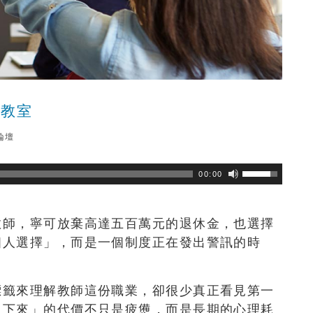
離教室
論壇
瀏覽數
267
次
00:00
教師，
寧可放棄高達五百萬元的退休金，也選擇
個人選擇」，
而是一個制度正在發出警訊的時
標籤來理解教師這份職業，卻很少真正看見第一
留下來」的代價不只是疲憊，而是長期的心理耗