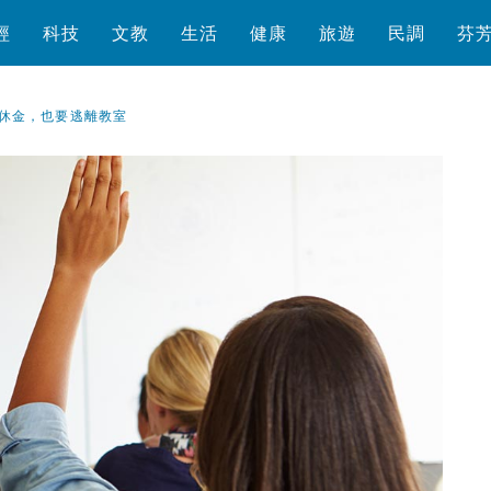
經
科技
文教
生活
健康
旅遊
民調
芬
休金，也要逃離教室