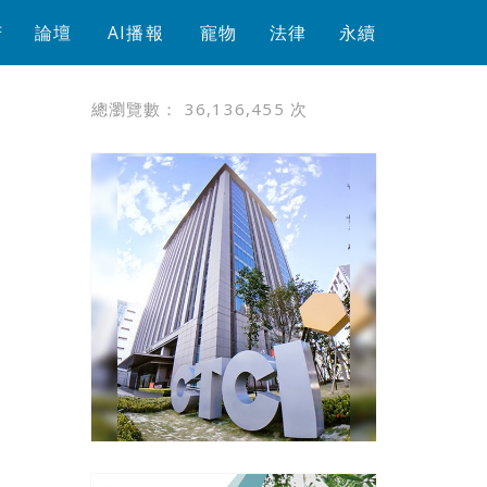
芳
論壇
AI播報
寵物
法律
永續
總瀏覽數：
36,136,455
次