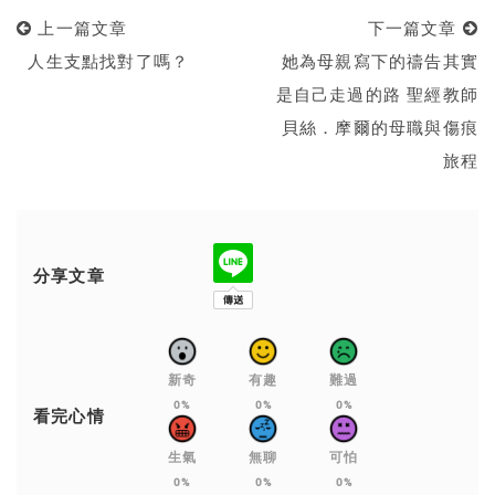
上一篇文章
下一篇文章
人生支點找對了嗎？
她為母親寫下的禱告其實
是自己走過的路 聖經教師
貝絲．摩爾的母職與傷痕
旅程
分享文章
新奇
有趣
難過
0%
0%
0%
看完心情
生氣
無聊
可怕
0%
0%
0%