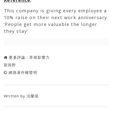
This company is giving every employee a
10% raise on their next work anniversary:
‘People get more valuable the longer
they stay’
更多評論：
草根影響力
新視野
網路著作權聲明
Written by
法蘭瓷