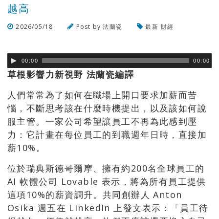
越高
2026/05/18
Post by
法蘭瓷
最新
財經
瀏覽數
72
次
00:00
00:00
草根影響力新視野 法蘭瓷編譯
人們常常為了如何在職場上開口要求加薪而苦
惱，不斷思考該在什麼時機提出，以及該如何說
服主管。一家公司希望讓員工不再為此感到壓
力：它計畫在每位員工的到職週年日時，直接加
薪10%。
位於瑞典斯德哥爾摩、擁有約200名全球員工的
AI 軟體公司 Lovable 表示，將為所有員工提供
這項10%的薪資調升。共同創辦人 Anton
Osika 週五在 LinkedIn 上發文表示：「員工待