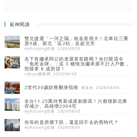
延伸閱讀
雙北捷運「一河之隔」租金差很大！北車比三重
貴9成、新北「這2站」反超北市
myhousing住展
2026/08/05
名下有繼承阿公的老屋算首購嗎？央行限貸令
「免死金牌」：這 3 種情況繼承屋不計入戶數，
照樣拿 8 成房貸！
rakuya樂屋網
2026/08/04
Z世代30歲財務翻身指南
夜未央
2026/08/04
全台11.25萬待售新成屋創新高！六都僅新北庫
存減少、高雄增2064宅
myhousing住展
2026/08/03
你等的是房價下跌，還是回不去的舊時代？
myhousing住展
2026/08/01