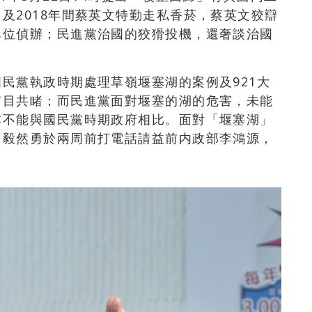
及2018年間蔡英文特勤走私香菸，蔡英文狡辯
單位偵辦；民進黨治國的狡猾投機，還奢談治國
民黨執政時期處理草嶺堰塞湖的案例及921大
有目共睹；而民進黨面對堰塞的湖的危害，未能
本不能與國民黨時期政府相比。面對「堰塞湖」
，毅然勇於兩周前打電話請益前内政部李鴻源，