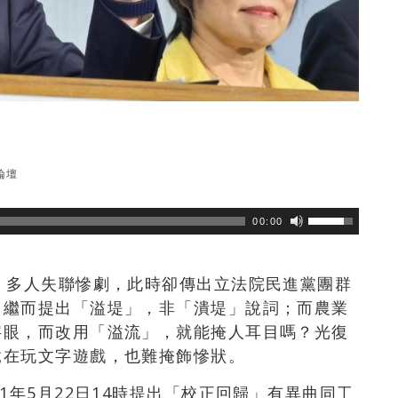
論壇
瀏覽數
186
次
00:00
、多人失聯慘劇，此時卻傳出立法院民進黨團群
，繼而提出「溢堤」，非「潰堤」說詞；而農業
字眼，而改用「溢流」，就能掩人耳目嗎？光復
竟在玩文字遊戲，也難掩飾慘狀。
1年5月22日14時提出「校正回歸」有異曲同工