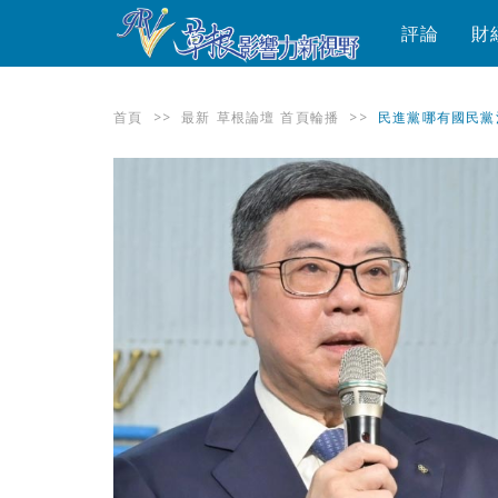
評論
財
首頁
>>
最新
草根論壇
首頁輪播
>>
民進黨哪有國民黨