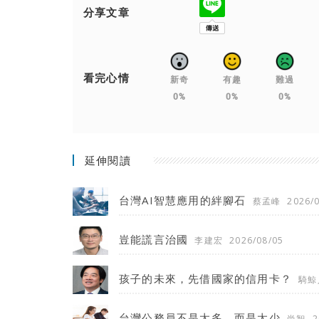
分享文章
看完心情
新奇
有趣
難過
0%
0%
0%
延伸閱讀
台灣AI智慧應用的絆腳石
蔡孟峰
2026/
豈能謊言治國
李建宏
2026/08/05
孩子的未來，先借國家的信用卡？
騎鯨
台灣公務員不是太多，而是太少
尚智
2