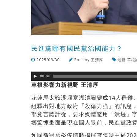
民進黨哪有國民黨治國能力？
2025/09/30
Post by
王清厚
最新
草根
00:00
草根影響力新視野 王清厚
花蓮馬太鞍溪堰塞湖潰壩釀成14人罹難
組釋出對地方政府「殺傷力強」的訊息
部竟言聽計從，要求媒體避用「潰堤」
鄉驚悚畫面呈現在國人眼前，民進黨政
如同新冠肺炎疫情時指揮官陳時中於202