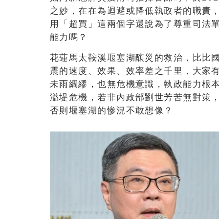
之妙，在在為迴避或降低執政者的職責，
用「超買」這兩個字還說為了尊重司法
能力嗎？
花蓮馬太鞍溪堰塞湖釀災的救治，比比國
震的速度、效果、效率差之千里，大家
未雨綢繆，也無危機意識，執政能力根
溢堤危機，若非內政部劉世芳苦無對策
否則堰塞湖的惨況不敢想像？