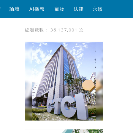
芳
論壇
AI播報
寵物
法律
永續
總瀏覽數：
36,137,001
次