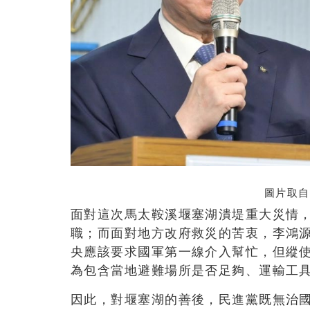
圖片取自
面對這次馬太鞍溪堰塞湖潰堤重大災情
職；而面對地方改府救災的苦衷，李鴻源
央應該要求國軍第一線介入幫忙，但縱
為包含當地避難場所是否足夠、運輸工
因此，對堰塞湖的善後，民進黨既無治