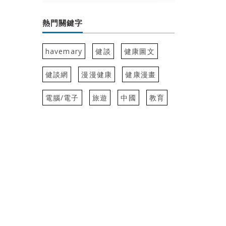
熱門關鍵字
havemary
健談
健康圖文
健談網
漫漫健康
健康漫畫
電腦/電子
旅遊
中國
教育