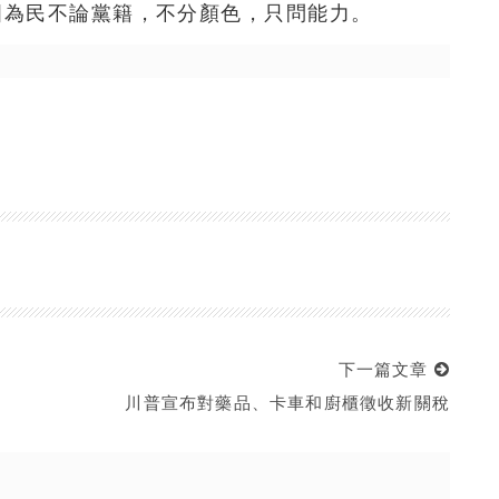
國為民不論黨籍，不分顏色，只問能力。
下一篇文章
川普宣布對藥品、卡車和廚櫃徵收新關稅