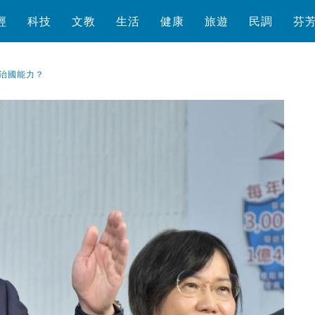
經
科技
文教
生活
健康
旅遊
民調
芬
治國能力？