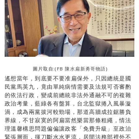
圖片取自:(FB
陳水扁新勇哥物語
)
遙想當年，到底要不要准扁保外，只因總統是國
民黨馬英九，竟由單純病情需要及法規可否審酌
的依法行政，變成前總統非法外通融不可的複雜
政治考量，藍綠各有盤算，台北監獄捲入風暴漩
渦，成為兩黨拔河較勁場，那道高牆成拉鋸勝負
界線，不甘寂寞的阿扁當然樂當那條粗繩，情法
理溫馨構思問題偏偏讓政客「免費升級」至政治
緊張層面，揮刀斷水水更流，居間法務部裡外不