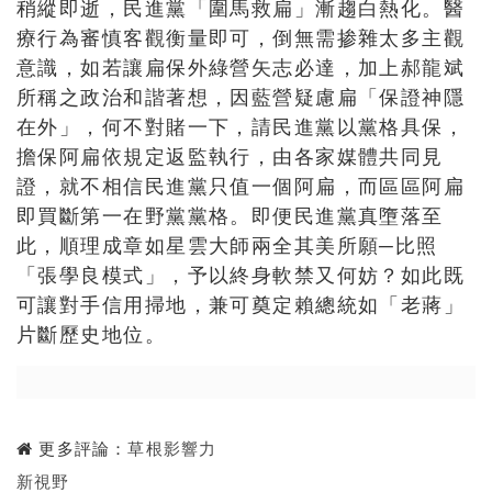
稍縱即逝，民進黨「圍馬救扁」漸趨白熱化。醫
療行為審慎客觀衡量即可，倒無需掺雜太多主觀
意識，如若讓扁保外綠營矢志必達，加上郝龍斌
所稱之政治和諧著想，因藍營疑慮扁「保證神隱
在外」，何不對賭一下，請民進黨以黨格具保，
擔保阿扁依規定返監執行，由各家媒體共同見
證，就不相信民進黨只值一個阿扁，而區區阿扁
即買斷第一在野黨黨格。即便民進黨真墮落至
此，順理成章如星雲大師兩全其美所願─比照
「張學良模式」，予以終身軟禁又何妨？如此既
可讓對手信用掃地，兼可奠定賴總統如「老蔣」
片斷歷史地位。
更多評論：
草根影響力
新視野