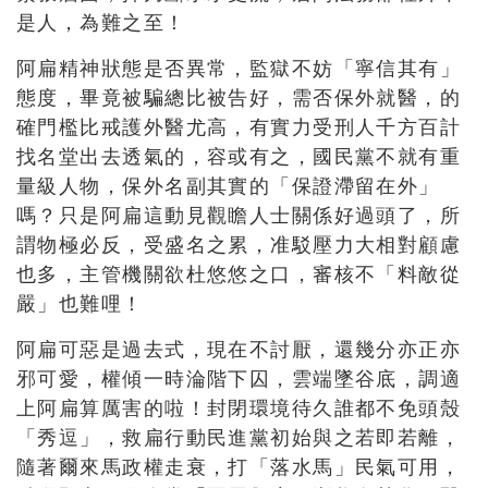
是人，為難之至！
阿扁精神狀態是否異常，監獄不妨「寧信其有」
態度，畢竟被騙總比被告好，需否保外就醫，的
確門檻比戒護外醫尤高，有實力受刑人千方百計
找名堂出去透氣的，容或有之，國民黨不就有重
量級人物，保外名副其實的「保證滯留在外」
嗎？只是阿扁這動見觀瞻人士關係好過頭了，所
謂物極必反，受盛名之累，准駁壓力大相對顧慮
也多，主管機關欲杜悠悠之口，審核不「料敵從
嚴」也難哩！
阿扁可惡是過去式，現在不討厭，還幾分亦正亦
邪可愛，權傾一時淪階下囚，雲端墜谷底，調適
上阿扁算厲害的啦！封閉環境待久誰都不免頭殼
「秀逗」，救扁行動民進黨初始與之若即若離，
隨著爾來馬政權走衰，打「落水馬」民氣可用，