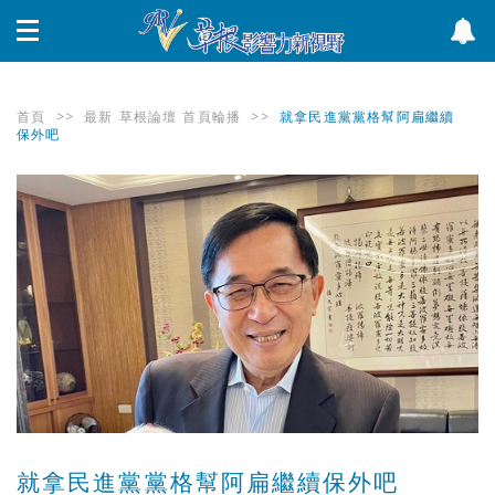
首頁
>>
最新
草根論壇
首頁輪播
>>
就拿民進黨黨格幫阿扁繼續
保外吧
就拿民進黨黨格幫阿扁繼續保外吧