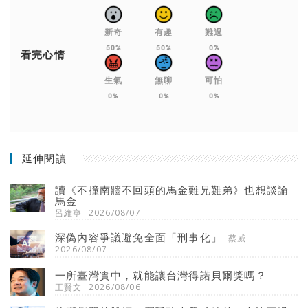
新奇
有趣
難過
50%
50%
0%
看完心情
生氣
無聊
可怕
0%
0%
0%
延伸閱讀
讀《不撞南牆不回頭的馬金難兄難弟》也想談論
馬金
呂維寧
2026/08/07
深偽內容爭議避免全面「刑事化」
蔡威
2026/08/07
一所臺灣實中，就能讓台灣得諾貝爾獎嗎？
王賢文
2026/08/06