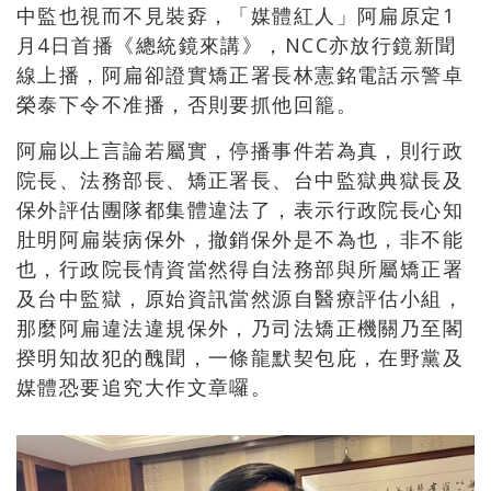
中監也視而不見裝孬，「媒體紅人」阿扁原定1
月4日首播《總統鏡來講》，NCC亦放行鏡新聞
線上播，阿扁卻證實矯正署長林憲銘電話示警卓
榮泰下令不准播，否則要抓他回籠。
阿扁以上言論若屬實，停播事件若為真，則行政
院長、法務部長、矯正署長、台中監獄典獄長及
保外評估團隊都集體違法了，表示行政院長心知
肚明阿扁裝病保外，撤銷保外是不為也，非不能
也，行政院長情資當然得自法務部與所屬矯正署
及台中監獄，原始資訊當然源自醫療評估小組，
那麼阿扁違法違規保外，乃司法矯正機關乃至閣
揆明知故犯的醜聞，一條龍默契包庇，在野黨及
媒體恐要追究大作文章囉。