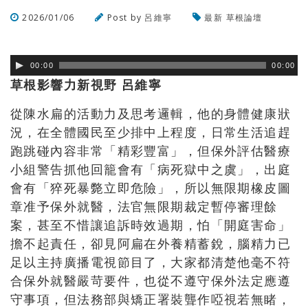
2026/01/06
Post by
呂維寧
最新
草根論壇
瀏覽數
288
次
00:00
00:00
草根影響力新視野 呂維寧
從陳水扁的活動力及思考邏輯，他的身體健康狀
況，在全體國民至少排中上程度，日常生活追趕
跑跳碰內容非常「精彩豐富」，但保外評估醫療
小組警告抓他回籠會有「病死獄中之虞」，出庭
會有「猝死暴斃立即危險」，所以無限期橡皮圖
章准予保外就醫，法官無限期裁定暫停審理餘
案，甚至不惜讓追訴時效過期，怕「開庭害命」
擔不起責任，卻見阿扁在外養精蓄銳，腦精力已
足以主持廣播電視節目了，大家都清楚他毫不符
合保外就醫嚴苛要件，也從不遵守保外法定應遵
守事項，但法務部與矯正署裝聾作啞視若無睹，