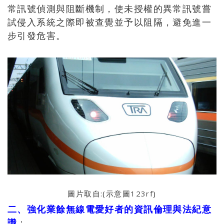
常訊號偵測與阻斷機制，使未授權的異常訊號嘗
試侵入系統之際即被查覺並予以阻隔，避免進一
步引發危害。
圖片取自:(示意圖
123rf
)
二、強化業餘無線電愛好者的資訊倫理與法紀意
識
：