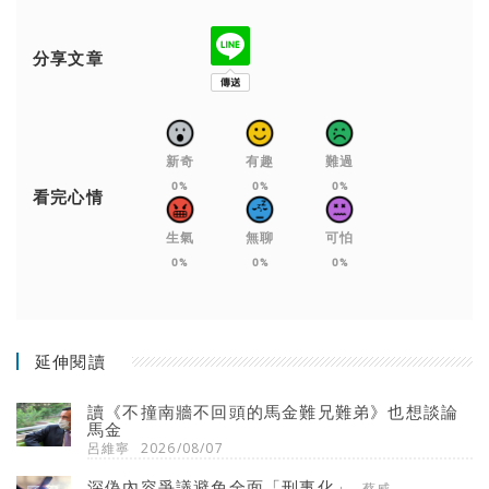
分享文章
新奇
有趣
難過
0%
0%
0%
看完心情
生氣
無聊
可怕
0%
0%
0%
延伸閱讀
讀《不撞南牆不回頭的馬金難兄難弟》也想談論
馬金
呂維寧
2026/08/07
深偽內容爭議避免全面「刑事化」
蔡威