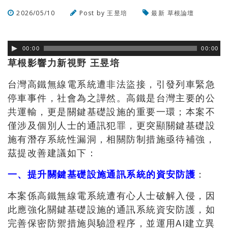
2026/05/10
Post by
王昱培
最新
草根論壇
瀏覽數
183
次
00:00
00:00
草根影響力新視野 王昱培
台灣高鐵無線電系統遭非法盜接，引發列車緊急
停車事件，社會為之譁然。高鐵是台灣主要的公
共運輸，更是關鍵基礎設施的重要一環；本案不
僅涉及個別人士的通訊犯罪，更突顯關鍵基礎設
施有潛存系統性漏洞，相關防制措施亟待補強，
茲提改善建議如下：
一、提升關鍵基礎設施通訊系統的資安防護
：
本案係高鐵無線電系統遭有心人士破解入侵，因
此應強化關鍵基礎設施的通訊系統資安防護，如
完善保密防禦措施與驗證程序，並運用AI建立異