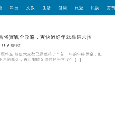
經
科技
文教
生活
健康
旅遊
民調
芬
習俗實戰全攻略，爽快過好年就靠這六招
/ 11
癮科技
y 癮特企 相信大家都已經獲得了辛苦一年的年終獎金，但
不易的獎金，再回鄉時又得包給平常沒什 […]