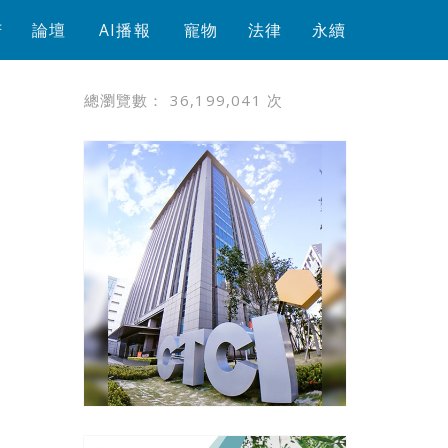
芳
論壇
AI播報
寵物
法律
永續
總瀏覽數：
36,199,041
次