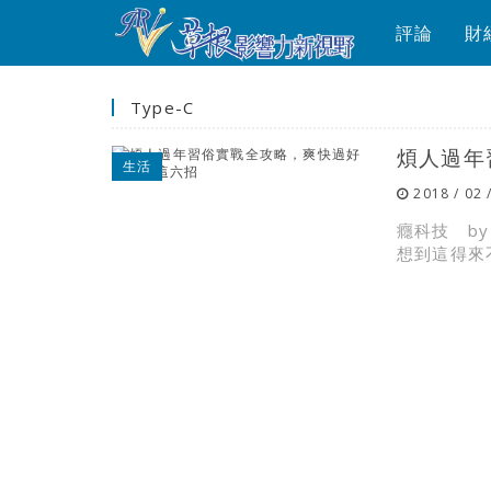
評論
財
Type-C
煩人過年
生活
2018 / 02 
癮科技 b
想到這得來