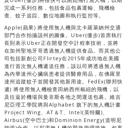
及Uber(優步)將很快可以開始飛行無人機，以期
完成一系列任務，包括食品包裹運輸、飛機檢
查、蚊子追踪、數位地圖和執行監控等。
Apple(蘋果) 將使用無人機與北卡羅萊納州交通
部門合作拍攝該州的圖像。Uber(優步)首席執行
長則表示Uber正在開發空中計程車技術，並將
在加州聖地牙哥透過無人機提供食品。而其他公
司包括新創公司Flirtey在2015年成功地在美國
進行首次無人機遞送任務，該以司將透過無人機
為內華達州心臟病患者提供醫療用品，在佛羅里
達州追蹤蚊子並開發其他新用途。FedEx(聯邦快
遞) 將使用無人機檢查田納西州樞紐的飛機，以
及往返於機場與曼非斯各地之間運送包裹。維吉
尼亞理工學院將與Alphabet 旗下的無人機計畫
Project Wing、AT＆T、Intel(英特爾)、
Airbus(空中巴士)和Dominion Energy(道明尼
能源)合作，以探索無人機的緊急管理措施、包裹