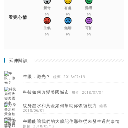
新奇
有趣
難過
0%
0%
0%
看完心情
生氣
無聊
可怕
0%
0%
0%
延伸閱讀
牛眼，激光？
鐘藝
2018/07/19
科技如何改變美國城市
琪拉
2018/07/04
紋身墨水和黃金如何幫助你恢復視力
鐘藝
2018/06/01
午睡能讓我們的大腦記住那些從未發生過的事情
劉超
2018/05/13