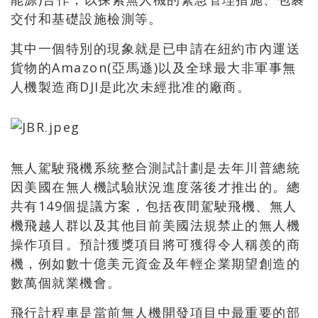
交付和基礎設施檢測等。
其中一個特別的現象就是已申請在紐約市內運送
貨物的Amazon(亞馬遜)以及全球最大非軍事無
人機製造商DJI是此次未經批准的廠商。
無人駕駛飛機系統整合測試計劃是去年川普總統
因美國在無人機試驗狀況進度落後才推出的。總
共有149個提議方案，包括夜間駕駛飛機、無人
機飛越人群以及其他目前美國法規禁止的無人機
操作項目。預計獲獎項目將可獲得令人稱羨的商
機，例如數十億美元資金及年輕企業期望創造的
數萬個就業機會。
飛行計程車是當前無人機開發項目中最重要的部