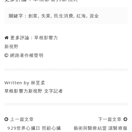
關鍵字：
創業
,
失業
,
民生消費
,
紅海
,
資金
更多評論：
草根影響力
新視野
網路著作權聲明
Written by
林旻柔
草根影響力新視野 文字記者
上一篇文章
下一篇文章
929世界心臟日 照顧心臟
藝術與醫療結盟 讓醫療服