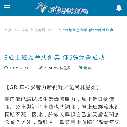
首頁
>>
財經
首頁輪播
>>
9成上班族曾想創業 僅5%經營成功
9成上班族曾想創業 僅5%經營成功
2015/09/30
Post by
林旻柔
財經
瀏覽數
2,390
次
【GRi草根影響力新視野╱記者林旻柔】
高房價已讓民眾生活備感壓力，加上近日物價
漲、公車與計程車費也將調漲，但上班族薪水卻
長期不漲；因此，許多人興起自己創業當老闆的
念頭？另外，新鮮人一畢業馬上面臨14%青年失