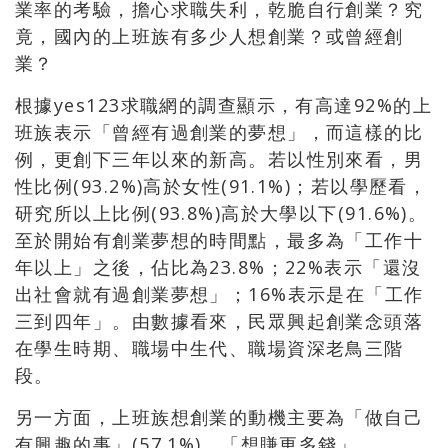
業率的考驗，擔心求職失利，乾脆自行創業？究
竟，國內的上班族有多少人想創業？或曾經創
業？
根據yes123求職網的調查顯示，有高達92%的上
班族表示「曾經有過創業的夢想」，而這樣的比
例，更創下三年以來的新高。若以性別來看，男
性比例(93.2%)高於女性(91.1%)；若以學歷看，
研究所以上比例(93.8%)高於大學以下(91.6%)。
至於開始有創業夢想的時間點，最多為「工作十
年以上」之後，佔比為23.8%；22%表示「還沒
出社會就有過創業夢想」；16%表示是在「工作
三到四年」。由數據看來，民眾興起創業念頭落
在學生時期、職場中生代、職場資深老鳥三階
段。
另一方面，上班族想創業的動機主要為「做自己
有興趣的事」(57.1%)、「想賺更多錢」