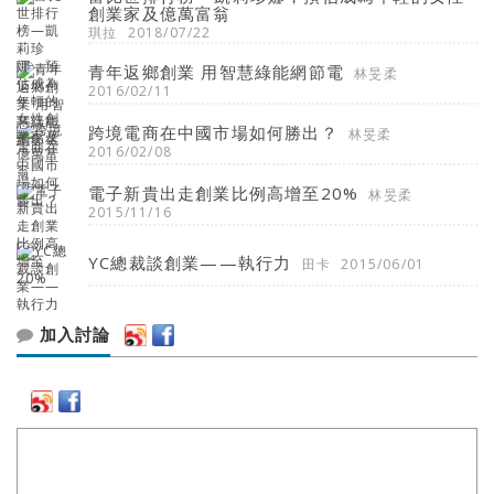
創業家及億萬富翁
琪拉
2018/07/22
青年返鄉創業 用智慧綠能網節電
林旻柔
2016/02/11
跨境電商在中國市場如何勝出？
林旻柔
2016/02/08
電子新貴出走創業比例高增至20%
林旻柔
2015/11/16
YC總裁談創業——執行力
田卡
2015/06/01
加入討論