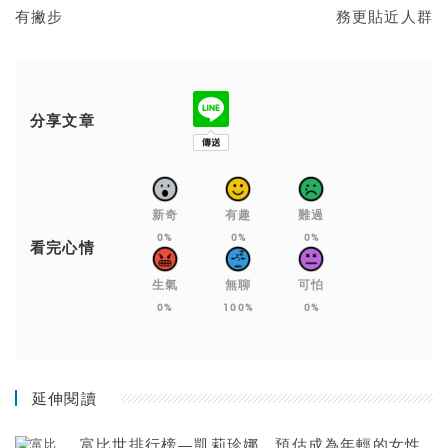
有撇步
務更貼近人群
分享文章
新奇
有趣
難過
0%
0%
0%
看完心情
生氣
無聊
可怕
0%
100%
0%
延伸閱讀
富比世排行榜—凱莉珍娜，預估成為年輕的女性