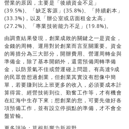
營業的原因，主要是「後續資金不足」
(39.5%)、「缺乏客源」(35.8%)、「持續虧本」
(33.3%)，以及「辦公室或店面租金太高」
(27.2%)、「專業技術能力不足」(19.8%)。
由調查結果發現，創業成敗的關鍵之一是資金，
金錢的周轉、運用對於創業而言至關重要。資金
的籌措分為三大部分，開辦費用、營運周轉金與
準備金，除了基本開銷外，還需預備周轉準備
金，以防景氣不佳或營運碰上問題。有高達9成
的民眾曾想過創業，但創業其實沒有想像中簡
單，若要賺到比上班更多的收入，必須要成本計
算得當、經營技術到位、勤奮工作等，才有機會
在紅海中生存下來；想創業的您，可要先做好各
項預備工作，並有設立停損點的準備，才不會全
盤皆輸。
更多評論：
草根影響力新視野