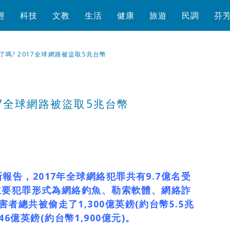
經
科技
文教
生活
健康
旅遊
民調
芬
嗎? 2017全球網路被盜取5兆台幣
17全球網路被盜取5兆台幣
瀏覽數
1,494
次
新報告，2017年全球網絡犯罪共有9.7億名受
; 主要犯罪形式為網絡釣魚、勒索軟體、網絡詐
者總共被偷走了1,300億英鎊(約台幣5.5兆
億英鎊(約台幣1,900億元)。