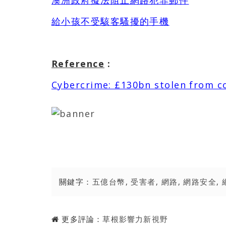
澳洲政府擬法阻止網路犯罪郵件
給小孩不受駭客騷擾的手機
Reference
:
Cybercrime: £130bn stolen from c
關鍵字：
五億台幣
,
受害者
,
網路
,
網路安全
,
更多評論：
草根影響力新視野