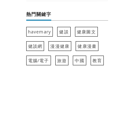
熱門關鍵字
havemary
健談
健康圖文
健談網
漫漫健康
健康漫畫
電腦/電子
旅遊
中國
教育