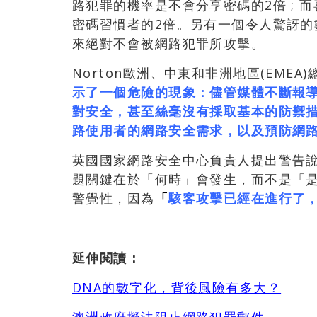
路犯罪的機率是不會分享密碼的2倍 ;
密碼習慣者的2倍。另有一個令人驚訝
來絕對不會被網路犯罪所攻擊。
Norton歐洲、中東和非洲地區(EMEA)總經
示了一個危險的現象：儘管媒體不斷報
對安全，甚至絲毫沒有採取基本的防禦
路使用者的網路安全需求，以及預防網
英國國家網路安全中心負責人提出警告
題關鍵在於「何時」會發生，而不是「
警覺性，因為
「
駭客攻擊已經在進行了
延伸閱讀：
DNA的數字化，背後風險有多大？