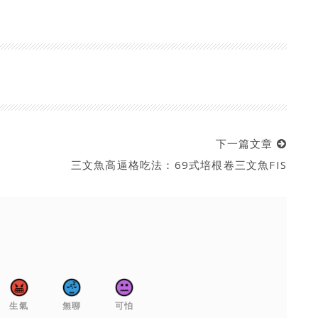
下一篇文章
三文魚高逼格吃法：69式培根卷三文魚FIS
生氣
無聊
可怕