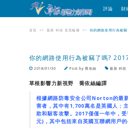
評論
財
首頁
>>
最新
科技
首頁輪播
>>
你的網路使用行為被竊了
你的網路使用行為被竊了嗎? 20
2018/01/30
Post by
喬依絲
最新
科技
草根影響力新視野 喬依絲編譯
根據網路防毒安全公司Norton的最
害者，其中有1,700萬名是英國人 
欺和駭客攻擊。2017僅僅一年中，受害
元)，其中包括來自英國互聯網用戶的46