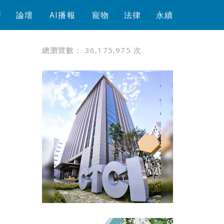
芳
論壇
AI播報
寵物
法律
永續
總瀏覽數：
36,175,975
次