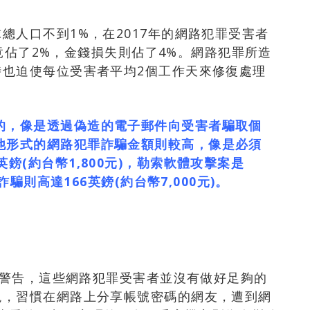
總人口不到1%，在2017年的網路犯罪受害者
，竟佔了2%，金錢損失則佔了4%。網路犯罪所造
時也迫使每位受害者平均2個工作天來修復處理
的，像是透過偽造的電子郵件向受害者騙取個
他形式的網路犯罪詐騙金額則較高，像是必須
鎊(約台幣1,800元)，勒索軟體攻擊案是
詐騙則高達166英鎊(約台幣7,000元)。
提出警告，這些網路犯罪受害者並沒有做好足夠的
現，習慣在網路上分享帳號密碼的網友，遭到網