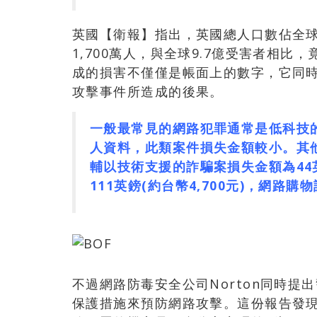
英國【衛報】指出，英國總人口數佔全球
1,700萬人，與全球9.7億受害者相比
成的損害不僅僅是帳面上的數字，它同
攻擊事件所造成的後果。
一般最常見的網路犯罪通常是低科技
人資料，此類案件損失金額較小。其
輔以技術支援的詐騙案損失金額為44英
111英鎊(約台幣4,700元)，網路購物
不過網路防毒安全公司Norton同時
保護措施來預防網路攻擊。這份報告發