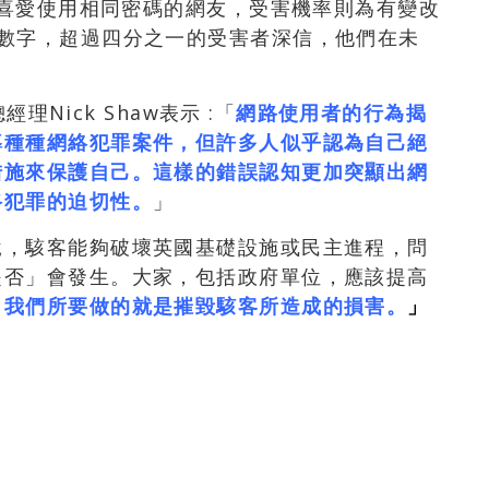
 而喜愛使用相同密碼的網友，受害機率則為有變改
的數字，超過四分之一的受害者深信，他們在未
理Nick Shaw表示 :「
網路使用者的行為揭
導種種網絡犯罪案件，但許多人似乎認為自己絕
措施來保護自己。這樣的錯誤認知更加突顯出網
路犯罪的迫切性。
」
說，駭客能夠破壞英國基礎設施或民主進程，問
是否」會發生。大家，包括政府單位，應該提高
，我們所要做的就是摧毀駭客所造成的損害。
」