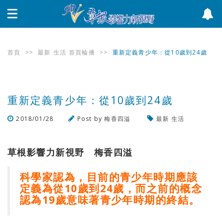
首頁
>>
最新
生活
首頁輪播
>>
重新定義青少年：從10歲到24歲
重新定義青少年：從10歲到24歲
2018/01/28
Post by
梅香四溢
最新
生活
瀏覽數
8,229
次
草根影響力新視野 梅香四溢
科學家認為，目前的青少年時期應該
定義為從
10
歲到
24
歲，而之前的概念
認為
19
歲意味著青少年時期的終結。