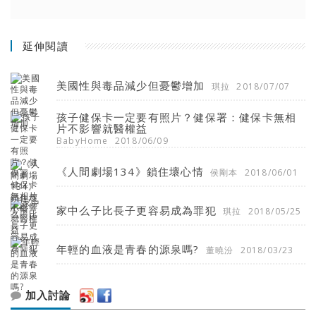
延伸閱讀
美國性與毒品減少但憂鬱增加
琪拉
2018/07/07
孩子健保卡一定要有照片？健保署：健保卡無相
片不影響就醫權益
BabyHome
2018/06/09
《人間劇場134》鎖住壞心情
侯剛本
2018/06/01
家中么子比長子更容易成為罪犯
琪拉
2018/05/25
年輕的血液是青春的源泉嗎?
董曉汾
2018/03/23
加入討論