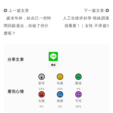
上一篇文章
下一篇文章
歲末年終，給自己一些時
人工生殖求好孕 情緒調適
間回顧過去，你做了些什
很重要！｜女性 不孕篇5
麼呢？
分享文章
新奇
有趣
難過
25%
25%
0%
看完心情
生氣
無聊
可怕
0%
0%
50%