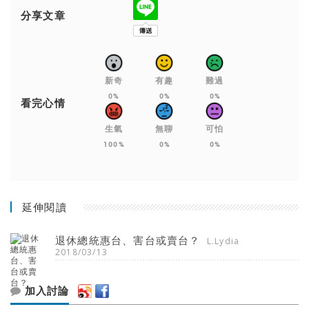
分享文章
新奇
有趣
難過
0%
0%
0%
看完心情
生氣
無聊
可怕
100%
0%
0%
延伸閱讀
退休總統惠台、害台或賣台？
L.Lydia
2018/03/13
加入討論