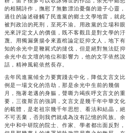
耕，留下很多可以歌詠傳世的作品，余光中鄉愁
的相關詩作，撫慰了無數漂泊憂傷的遊子心靈，
過往的論述碰觸了民進黨的鄉土文學地雷，就此
被判政治的死刑，至死不渝。用政黨的立場和眼
光來評定文人的價值，既不客觀且是對文學的汙
蔑。用獨漏褒揚令來蓋棺論定貶抑文人，地下有
知的余光中是鞭屍式的撻伐，但是絕對無法貶抑
余光中在文壇的地位和影響力，他的文字依然說
話，精神風範依然長存。
去年民進黨傾全力要實踐去中化，降低文言文比
例是一場文化的浩劫，那是余光中生前的幾個
月，拖著老邁的身軀，聲嘶力竭疾呼文言文的重
要，三復斯言的強調，文言文是幾千年中華文化
的載體，是老祖宗幾千年思想、看法和結晶，絕
不可丟棄，否則我們就成為沒有記憶的民族。余
光中和中研院的院士、作家、學者都出面反對，