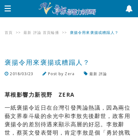
首頁
>>
最新
評論
首頁輪播
>>
褒揚令用來褒揚或糟蹋人？
褒揚令用來褒揚或糟蹋人？
2018/03/23
Post by
Zera
最新
評論
瀏覽數
1,310
次
草根影響力新視野 ZERA
一紙褒揚令近日在台灣引發輿論熱議，因為兩位
藝文界泰斗級的余光中和李敖先後辭世，政客用
褒揚令的差別待遇來顯示高層的好惡。李敖辭
世，蔡英文發表聲明，肯定李敖是個「勇於挑戰