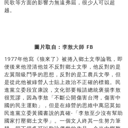
民歌等方面的影響力無遠弗屆，很少人可以超
越。
圖片取自：
李敖大師 FB
1977年他寫《狼來了》被捲入鄉土文學論戰，即
便後來他澄清他並不反對鄉土文學，他反對的是
左翼階級鬥爭的思想，反對的是工農兵文學，但
是從此他被綠營人士貼上政治不正確的標籤。民
進黨立委段宜康說，文化部要報請總統褒揚李敖
很荒謬，因為李敖「不斷公開傷害台灣，傷害中
國的民主運動」，但是在綠營的思維中萬惡莫如
民進黨立委黃國書說的真確-「李敖至少沒有幫助
國家打壓鄉土文學」。一個文人終其一生努力筆