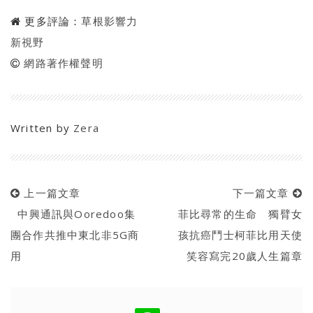
更多評論：
草根影響力
新視野
網路著作權聲明
Written by
Zera
上一篇文章
下一篇文章
中興通訊與Ooredoo集
菲比尋常的生命 獨臂女
團合作共推中東北非5G商
孩抗癌鬥士柯菲比用天使
用
笑容寫完20歲人生篇章