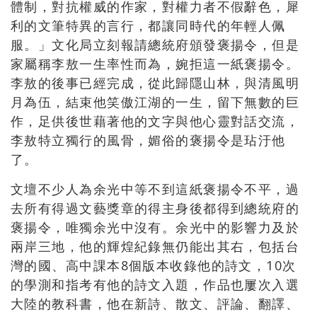
體制，對抗權威的作家，對權力者不假辭色，犀
利的文筆特異的言行，都讓同時代的年輕人佩
服。」文化局立刻報請總統府頒發褒揚令，但是
家屬稱李敖一生率性而為，婉拒這一紙褒揚令。
李敖的後事已經完成，從此歸隱山林，與清風明
月為伍，結束他笑傲江湖的一生，留下無數的巨
作，足供後世藉著他的文字與他心靈對話交流，
李敖特立獨行的風骨，媚俗的褒揚令是玷汙他
了。
文壇不少人為余光中等不到這紙褒揚令不平，過
去所有得過文藝獎章的得主身後都得到總統府的
褒揚令，唯獨余光中沒有。余光中的影響力及於
兩岸三地，他的輝煌紀錄無仍能出其右，包括台
灣的國、高中課本8個版本收錄他的詩文，10次
的學測和指考有他的詩文入題，作品也屢次入選
大陸的教科書，他在新詩、散文、評論、翻譯、