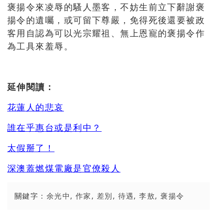
褒揚令來凌辱的騷人墨客，不妨生前立下辭謝褒
揚令的遺囑，或可留下尊嚴，免得死後還要被政
客用自認為可以光宗耀祖、無上恩寵的褒揚令作
為工具來羞辱。
延伸閱讀：
花蓮人的悲哀
誰在乎惠台或是利中？
太假掰了！
深澳蓋燃煤電廠是官僚殺人
關鍵字：
余光中
,
作家
,
差別
,
待遇
,
李敖
,
褒揚令