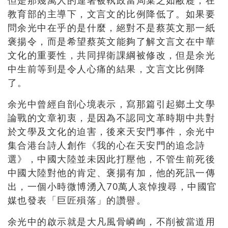
但是那幾萬人的連署被執政當局棄之如敝屣，在
教育部的主導下，文言文的比例降低了。如果要
問余光中在乎的是什麼，絕對不是蔡英文那一紙
褒揚令，而是希望蔡英文能夠了解文言文在中華
文化的重要性，共同捍衛課綱被修改，但是余光
中生前等到是令人心痛的結果，文言文比例降
了。
余光中曾經自剖心境表示，寫那篇引起鄉土文學
論戰的文章初衷，是因為不認同文革時期中共對
於文學及文化的迫害，後來天安門事件，余光中
集合港台詩人創作《我的心在天安門的追念詩
選》，中國大陸並未因此打壓他，不管生前死後
中國大陸對他的肯定、褒揚有加，他的死訊一傳
出，一個小時微博湧入70萬人哀悼搜尋，中國官
媒也發表「巨匠殞落」的讚譽。
余光中的啟示就是大凡風骨嶙峋，不削被當道用