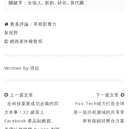
關鍵字：
女強人
,
新創
,
矽谷
,
英代爾
更多評論：
草根影響力
新視野
網路著作權聲明
Written by
琪拉
上一篇文章
下一篇文章
在科技業要成功必備的四
Fox-Tech傾力打造全球
大本事！32 歲當上
第一低功耗廣域的共享單
Facebook 產品副總裁、
車智能鎖頭整合方案