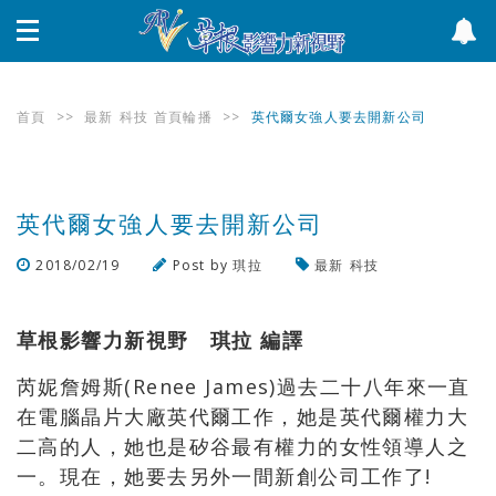
首頁
>>
最新
科技
首頁輪播
>>
英代爾女強人要去開新公司
英代爾女強人要去開新公司
2018/02/19
Post by
琪拉
最新
科技
瀏覽數
1,296
次
草根影響力新視野 琪拉 編譯
芮妮詹姆斯(Renee James)過去二十八年來一直
在電腦晶片大廠英代爾工作，她是英代爾權力大
二高的人，她也是矽谷最有權力的女性領導人之
一。現在，她要去另外一間新創公司工作了!