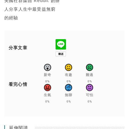
美國社群媒體 Reddit 創辦
人分享人生中最受益無窮
的經驗
分享文章
新奇
有趣
難過
0%
0%
0%
看完心情
生氣
無聊
可怕
0%
0%
0%
延伸閱讀