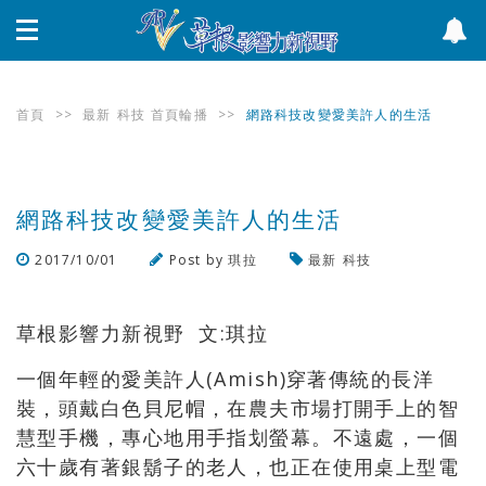
首頁
>>
最新
科技
首頁輪播
>>
網路科技改變愛美許人的生活
網路科技改變愛美許人的生活
2017/10/01
Post by
琪拉
最新
科技
瀏覽數
1,360
次
草根影響力新視野 文:琪拉
一個年輕的愛美許人(Amish)穿著傳統的長洋
裝，頭戴白色貝尼帽，在農夫市場打開手上的智
慧型手機，專心地用手指划螢幕。不遠處，一個
六十歲有著銀鬍子的老人，也正在使用桌上型電