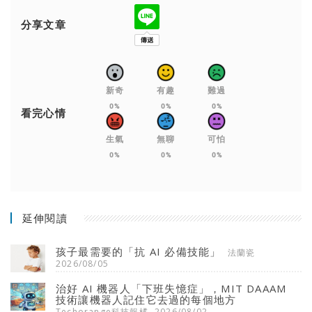
分享文章
新奇
有趣
難過
0%
0%
0%
看完心情
生氣
無聊
可怕
0%
0%
0%
延伸閱讀
孩子最需要的「抗 AI 必備技能」
法蘭瓷
2026/08/05
治好 AI 機器人「下班失憶症」，MIT DAAAM
技術讓機器人記住它去過的每個地方
Techorange科技報橘
2026/08/02