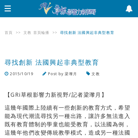
首頁
>>
文教
首頁輪播
>>
尋找創新 法國興起非典型教育
尋找創新 法國興起非典型教育
2015/10/19
Post by
梁瓈月
文教
瀏覽數
2,241
次
【GRi草根影響力新視野/記者梁瓈月】
這幾年國際上陸續有一些創新的教育方式，希望
能為現代潮流尋找另一種出路，讓許多無法進入
既有教育體制的學童也能受教育，以法國為例，
這幾年他們改變傳統教學模式，造成另一種法國