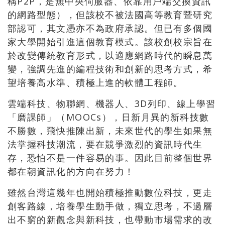
稱P2P，是無中央伺服器、依靠用戶端交換資訊
的網路型態），但該校不被法國高等教育暨研究
部認可，其文憑亦不為政府承認。但已有多個國
家大學開始引進這個教育模式。該校創校宗旨在
於改變傳統教育形式，以適應網路時代的瞬息萬
變，強調先進的編程技術和創新的思考方式，希
望培養高水準、積極上進的軟體工程師。
雲端科技、物聯網、機器人、3D列印、線上學習
「磨課師」（MOOCs），日新月異的新科技數
不勝數，飛快推陳出新，未來世代的學生如果無
法掌握科技潮流，要在競爭激烈的資訊時代生
存，恐怕不是一件容易的事。因此目前整個世界
都在朝資訊化的方向在努力！
雖然台灣這幾年也開始積極推動數位科技，更走
創客路線，培養學生動手做，獨立思考，不過層
出不窮的新觀念與新科技，也帶動市場需求的改