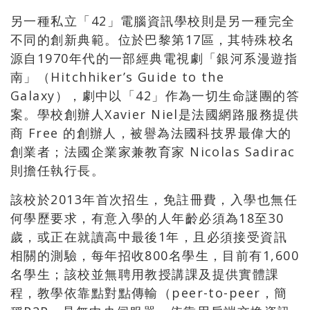
另一種私立「42」電腦資訊學校則是另一種完全
不同的創新典範。位於巴黎第17區，其特殊校名
源自1970年代的一部經典電視劇「銀河系漫遊指
南」（Hitchhiker’s Guide to the
Galaxy），劇中以「42」作為一切生命謎團的答
案。學校創辦人Xavier Niel是法國網路服務提供
商 Free 的創辦人，被譽為法國科技界最偉大的
創業者；法國企業家兼教育家 Nicolas Sadirac
則擔任執行長。
該校於2013年首次招生，免註冊費，入學也無任
何學歷要求，有意入學的人年齡必須為18至30
歲，或正在就讀高中最後1年，且必須接受資訊
相關的測驗，每年招收800名學生，目前有1,600
名學生；該校並無聘用教授講課及提供實體課
程，教學依靠點對點傳輸（peer-to-peer，簡