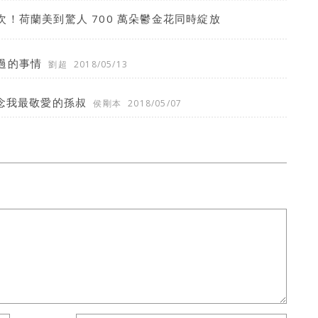
！荷蘭美到驚人 700 萬朵鬱金花同時綻放
過的事情
劉超
2018/05/13
念我最敬愛的孫叔
侯剛本
2018/05/07