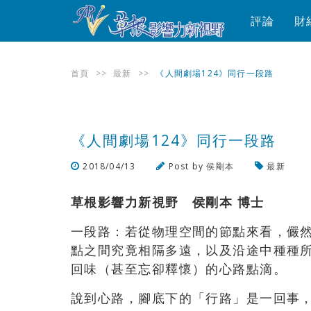
評論
財
首頁
>>
最新
>>
《人間劇場124》同行一段路
《人間劇場124》同行一段路
2018/04/13
Post by
侯剛本
最新
草根影響力新視野 侯剛本 博士
一段路：若從物理空間的節點來看，儼然
點之間究竟相隔多遠，以及沿途中種種
回味（甚至忘卻釋懷）的心路點滴。
說到心路，腳底下的「行路」是一回事