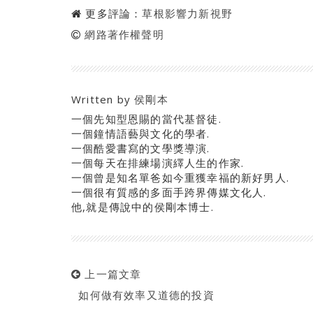
更多評論：
草根影響力新視野
網路著作權聲明
Written by
侯剛本
一個先知型恩賜的當代基督徒.
一個鐘情語藝與文化的學者.
一個酷愛書寫的文學獎導演.
一個每天在排練場演繹人生的作家.
一個曾是知名單爸如今重獲幸福的新好男人.
一個很有質感的多面手跨界傳媒文化人.
他,就是傳說中的侯剛本博士.
上一篇文章
如何做有效率又道德的投資