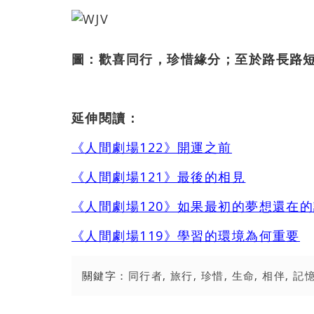
圖：歡喜同行，珍惜緣分；至於路長路
延伸閱讀：
《人間劇場122》開運之前
《人間劇場121》最後的相見
《人間劇場120》如果最初的夢想還在
《人間劇場119》學習的環境為何重要
關鍵字：
同行者
,
旅行
,
珍惜
,
生命
,
相伴
,
記