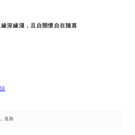
短緣深緣淺，且自開懷自在隨喜
的話
憶
,
道路