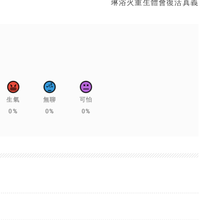
琳浴火重生體會復活真義
生氣
無聊
可怕
0%
0%
0%