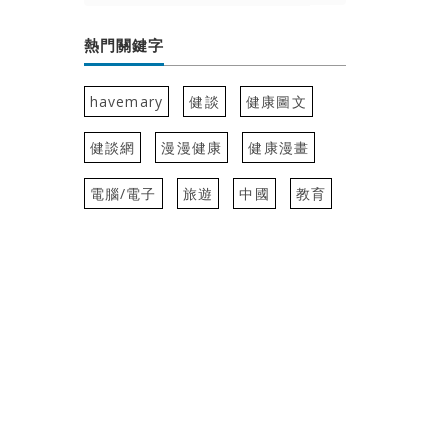
熱門關鍵字
havemary
健談
健康圖文
健談網
漫漫健康
健康漫畫
電腦/電子
旅遊
中國
教育