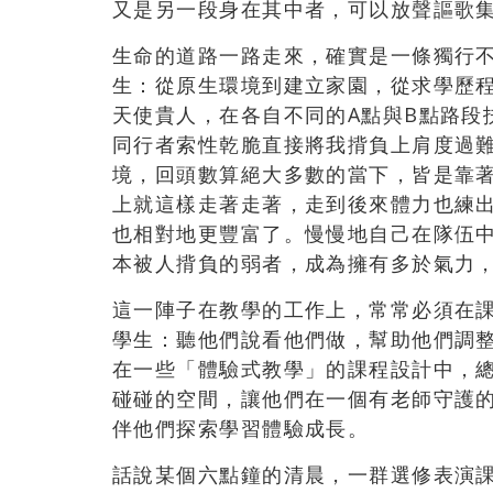
又是另一段身在其中者，可以放聲謳歌
生命的道路一路走來，確實是一條獨行
生：從原生環境到建立家園，從求學歷
天使貴人，在各自不同的A點與B點路段
同行者索性乾脆直接將我揹負上肩度過
境，回頭數算絕大多數的當下，皆是靠
上就這樣走著走著，走到後來體力也練
也相對地更豐富了。慢慢地自己在隊伍
本被人揹負的弱者，成為擁有多於氣力
這一陣子在教學的工作上，常常必須在
學生：聽他們說看他們做，幫助他們調
在一些「體驗式教學」的課程設計中，
碰碰的空間，讓他們在一個有老師守護
伴他們探索學習體驗成長。
話說某個六點鐘的清晨，一群選修表演