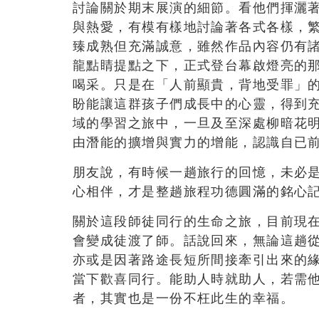
討論關於期末展演的細節。看他們揮灑
與熱愛，有模有樣地討論著各式各樣，
臻成熟但充滿誠意，雖然作品內容仍有
龍點睛提點之下，正式登台幕啟燈亮的
喝采。只是在「人前顯貴，背地受罪」
盼能讓這群孩子們成長中的心靈，得到
域的學習之旅中，一旦及至深處柳暗花
由潛能的擴增與實力的增能，認識自已
朋友說，有時候一趟旅行的回憶，未必
心相伴，才是整趟旅程功德圓滿的銘心
關於這段師徒同行的生命之旅，目前現
會變成徒渡了師。話說回來，無論這趟從
亦或是因著路途長短所間接牽引出來的
當下歡喜同行。能助人時就助人，若需
者，其實也是一份不枉此生的幸福。