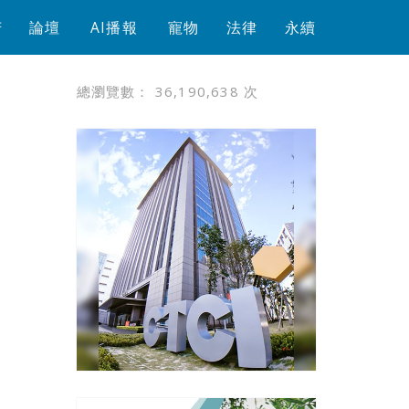
芳
論壇
AI播報
寵物
法律
永續
總瀏覽數：
36,190,638
次