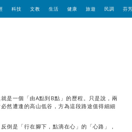
經
科技
文教
生活
健康
旅遊
民調
芬
瀏覽數
1,124
次
就是一個「由A點到B點」的歷程。只是說，兩
所必然遭逢的高山低谷，方為這段路途值得細細
，反倒是「行在腳下，點滴在心」的「心路」，