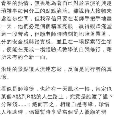
著青春的熱情，無畏地為著自己對於表演的興趣
繁瑣雜事如何分工的點點滴滴。雖說待人接物未
諸處進步空間，但我深信只要在老師手把手地畫
那一天，他們必定個個稱頭亮眼，贏得觀眾滿堂
的這一段苦路，但願老師時時刻刻地陪著帶著，
充分的安全感與踏實感。並且在一場探索陌生領
明，便能在完成一場體驗式教學的自我修行，藉
前所未有的全新一面。
是沿途的景點讓人流連忘返，反而是同行者的真
記憶。
在看似是師渡徒，也許有一天風水一轉，肯定也
某個A點到B點的人生路上，究竟是誰渡了誰？
緣分深淺……；總而言之，相逢自是有緣，珍惜
他人相助時，偶爾暫時享受當個受人照顧的弱