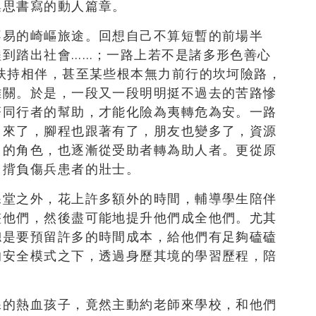
集思書寫的動人篇章。
不易的崎嶇旅途。回想自己不算短暫的前場半
程到踏出社會……；一路上若不是諸多形色善心
扶持相伴，甚至某些根本無力前行的坎坷險路，
難關。於是，一段又一段明明挺不過去的苦路慘
著同行者的幫助，才能化險為夷轉危為安。一路
出來了，腳程也跟著有了，朋友也變多了，資源
中的角色，也逐漸從受助者轉為助人者。更從原
，揹負傷兵患者的壯士。
課堂之外，花上許多額外的時間，輔導學生陪伴
整他們，然後盡可能地提升他們成全他們。尤其
總是要預留許多的時間成本，給他們有足夠磕磕
的安全模式之下，透過身歷其境的學習歷程，陪
課的熱血孩子，竟然主動約老師來學校，和他們