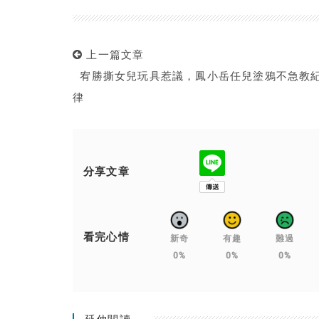
上一篇文章
宥勝撕女兒玩具惹議，鳳小岳任兒塗鴉不急教
律
分享文章
看完心情
新奇
有趣
難過
0%
0%
0%