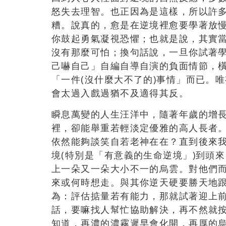
怒失去理智。也正因為是這樣，所以許
糟。說真的，愈是在逆境裡愈要學著放
你鼓起勇氣凝視恐懼；也就是說，其實
沒有那麼可怕；換句話說，一旦你試著
己嚇自己」自編自導自演的負面情節，
「一件(沒什麼大不了的)事情」而已。
會太過入戲過猶不及適得其反。
瞬息萬變的人生汪洋中，隨著年歲的增
裡，卻能舉重若輕淡定優雅的高人長者
依然能夠談笑自若老神在在？直到後來
境(特別是「有意義的生命逆境」)到頭
上一朵又一朵大小不一的烏雲。對他們
來或何時想走。與其你逆天硬要勝天地
為：評估掂量若有能力，那就試著迎上
話，要嘛找人幫忙協助解決，再不然就
知道，再濃的濃霧遲早會化開，再厚的