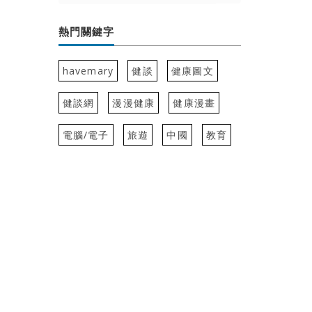
熱門關鍵字
havemary
健談
健康圖文
健談網
漫漫健康
健康漫畫
電腦/電子
旅遊
中國
教育