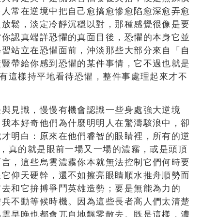
多人常在逆境中把自己愈搞愈慘愈陷愈深愈弄愈
慢放鬆，淡定冷靜沉穩以對，那種感覺很像是要
當你認真端詳恐懼的真面目後，恐懼的本身它並
學習站立在恐懼面前，沖淡那些大部分來自「自
橫豎帶給你感到恐懼的某件事情，它不過也就是
唯有這樣持平地看待恐懼，整件事處理起來才不
長與見識，慢慢有機會認識一些身處強大逆境
。我本好奇他們為什麼明明人在驚濤駭浪中，卻
我才明白：原來在他們睿智的眼睛裡，所有的逆
來，真的就是眼前一場又一場的濃霧，或是頭頂
而言，這些烏雲濃霧你本就無法控制它們何時要
跟它仰天硬幹，還不如擦亮眼睛順水推舟順勢而
前去和它拚搏爭鬥英雄造勢；要是無能為力的
按兵不動等候時機。因為這些長者高人們太清楚
烏雲早晚也都會兀自地飄零散去。既是這樣，濃