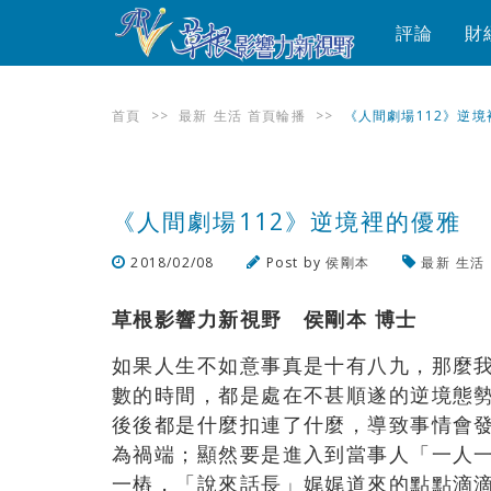
評論
財
首頁
>>
最新
生活
首頁輪播
>>
《人間劇場112》逆境
《人間劇場112》逆境裡的優雅
2018/02/08
Post by
侯剛本
最新
生活
草根影響力新視野 侯剛本
博士
如果人生不如意事真是十有八九，那麼
數的時間，都是處在不甚順遂的逆境態
後後都是什麼扣連了什麼，導致事情會
為禍端；顯然要是進入到當事人「一人
一樁，「說來話長」娓娓道來的點點滴