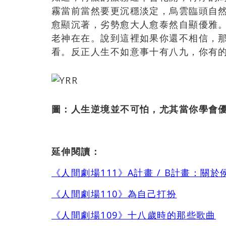
霧當前當然要更沉穩淡定，烏雲臨頭自
愈顯沉著，劣勢愈大人愈泰然自顯優雅
老神在在。說到這裡如果你還不相信，
看。反正人生不如意事十有八九，你有
圖：人生逆境並不可怕，尤其當你學會
延伸閱讀：
《人間劇場111》A計畫 / B計畫：關
《人間劇場110》為自己打扮
《人間劇場109》十八歲時的那些歌曲