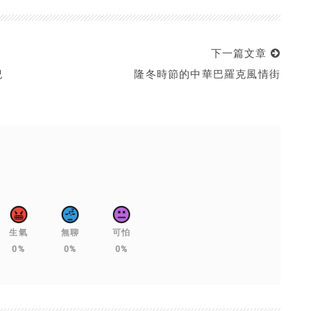
下一篇文章
紀
隆冬時節的中華巴羅克風情街
生氣
無聊
可怕
0%
0%
0%