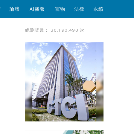
芳
論壇
AI播報
寵物
法律
永續
總瀏覽數：
36,190,490
次