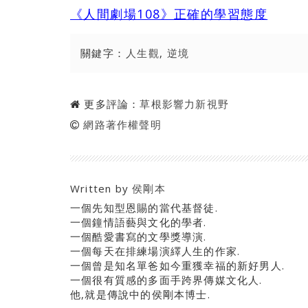
《人間劇場108》正確的學習態度
關鍵字：
人生觀
,
逆境
更多評論：
草根影響力新視野
網路著作權聲明
Written by
侯剛本
一個先知型恩賜的當代基督徒.
一個鐘情語藝與文化的學者.
一個酷愛書寫的文學獎導演.
一個每天在排練場演繹人生的作家.
一個曾是知名單爸如今重獲幸福的新好男人.
一個很有質感的多面手跨界傳媒文化人.
他,就是傳說中的侯剛本博士.