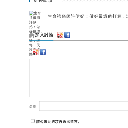
延伸閱讀
生命禮儀師許伊妃：做好最壞的打算，
加入討論
名稱
請勾選此選項再送出留言。