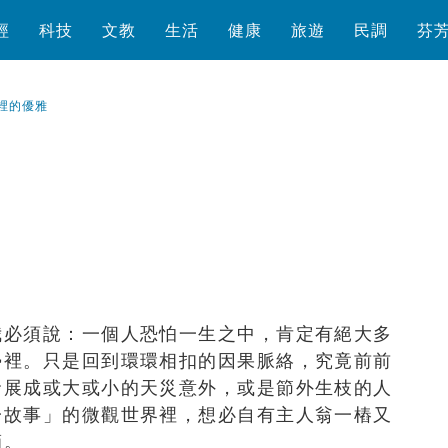
經
科技
文教
生活
健康
旅遊
民調
芬
裡的優雅
瀏覽數
1,097
次
我必須說：一個人恐怕一生之中，肯定有絕大多
勢裡。只是回到環環相扣的因果脈絡，究竟前前
發展成或大或小的天災意外，或是節外生枝的人
一故事」的微觀世界裡，想必自有主人翁一樁又
滴。