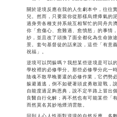
關於逆境反應在我的人生劇本中，往往
兒。然而，只要當你從那樣烏煙瘴氣的
過身旁各種支持系統互相幫忙的同舟共
你「愈傷心、愈難過、愈憤怒」的事情
紗，並且改了頭換了面全都化為生命旅
景。套句基督徒的話來說，這些「有意
祝福」。
逆境可以閃躲嗎？我想某些逆境是可以
學校裡的必修學分。那些必修學分此一
陰魂不散早晚要還的必修作業，它們勢
躲避遁逃，倒不如硬著頭皮勇敢迎戰，
自能度過足夠恩典，說不定半路上冒出
良醫自行化解；再不然也有可能某些「
而然莫名其妙地煙消雲散。
回到人心人性面對逆境的自然反應，多