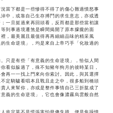
實況當下都是一些慘得不得了的傷心難過憤怒事
泥淖中，或靠自己生存搏鬥的求生意志，亦或透
濟；一旦挺過來再回頭看，反而都是那些當初讓
，等到事過境遷煞是瞬間揭開了原本朦朧的面
途裡，最美麗且最值得再再細細品味的精采風
義的生命逆境」，均是來自上帝巧手「化妝過的
的。只是有些「有意義的生命逆境」，恰似人間
時你看似躲過了，殊不知豬年狗月的彼時某日，
必會再一一找上門來向你索討。因此，與其選擇
說不定騎驢看唱本且戰且走之中，很多船到橋頭
個貴人來幫你，亦或是整件事情自己三折肱成了
有意義的生命逆境」，它也會像濃霧烏雲般自然
數人肯定莫不是慌張害怕發傻失措，便是焦躁憤