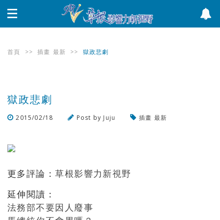
首頁
>>
插畫
最新
>>
獄政悲劇
獄政悲劇
2015/02/18
Post by
Juju
插畫
最新
瀏覽數
467
次
更多評論：
草根影響力新視野
延伸閱讀：
法務部不要因人廢事