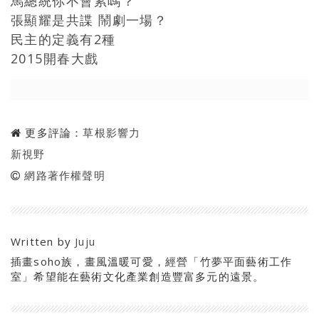
馬總統你不會累嗎？
張顯耀是共諜 鬧劇一場？
民主的定義有2種
2015開春大戲
更多評論：
草根影響力
新視野
網路著作權聲明
Written by
Juju
插畫soho族，畫風溫暖可愛，經營「竹夢平面藝術工作
室」希望能在藝術文化產業創造豐富多元的遠景。