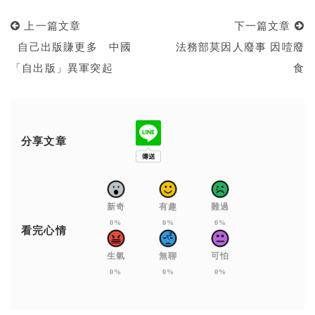
上一篇文章
下一篇文章
自己出版賺更多 中國
法務部莫因人廢事 因噎廢
「自出版」異軍突起
食
分享文章
新奇
有趣
難過
0%
0%
0%
看完心情
生氣
無聊
可怕
0%
0%
0%